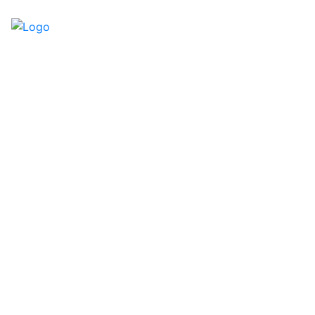
Keluaran Togel Hari Ini
Prediksi Togel
Data Keluaran
Live Draw
Paito Warna
Syair Togel
RTP Slot
Bukti JP