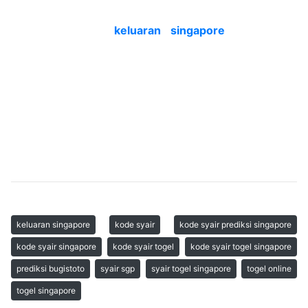
bukti pembayaran yang lengkap dan informatif.
Cari angka pas
keluaran singapore
di Prediksi
BugisToto juga masih tetap terus dapat memudahkan
para pemain. Sebab, bukan hanya menyiapkan result
togel dan prediksi togel juga terdapat paito warna
yang akan membantu Anda menemukan nomor cantik.
Serta di BugisToto kamu bisa membuat atau ketahui
buku mimpi togel, di mana setiap mode mimpi yang
sama sesuai abjad dirinci di mode angka. Baik itu buku
mimpi 2D, 3D sampai buku mimpi 4D.
Tags :
keluaran singapore
kode syair
kode syair prediksi singapore
kode syair singapore
kode syair togel
kode syair togel singapore
prediksi bugistoto
syair sgp
syair togel singapore
togel online
togel singapore