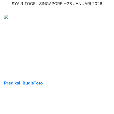
SYAIR TOGEL SINGAPORE – 28 JANUARI 2026
Syair Togel
Singapore | Kode
Syair SGP Jitu
Prediksi BugisToto
menghadirkan kode syair togel
singapore lengkap dan terpercaya yang dapat
menemukan keluaran togel akurat hari ini juga. Bila
ingin mengenal maknanya menurut Kamus Besar
Bahasa Indonesia (KBBI), Syair togel sebagai tugas
memperediksi atau meramal angka yang sudah