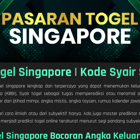
gel Singapore | Kode Syair
l singapore lengkap dan terpercaya yang dapat menemukan keluaran
(KBBI), Syair togel sebagai tugas memperediksi atau meramal an
ari ijtihad mimpi, angka mistis, angka taysen, rumus kalender jawa 
ri cara ilmiah atau dari subyektif hanya. Ada juga master prediktor
enjadi prediksi togel online terakurat menurut segi pandang subyekt
el Singapore Bocoran Angka Keluara