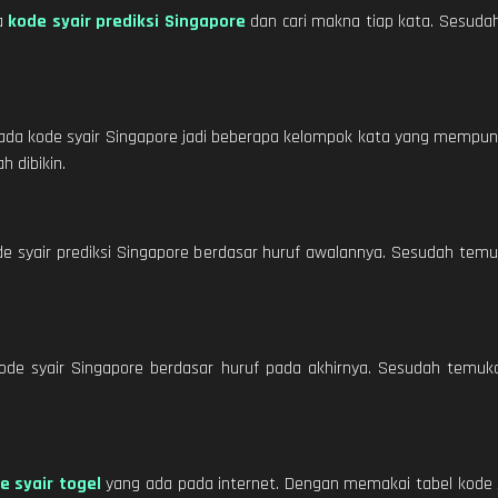
da
kode syair
prediksi
Singapore
dan cari makna tiap kata. Sesuda
 pada kode syair Singapore jadi beberapa kelompok kata yang mempun
 dibikin.
ode syair prediksi Singapore berdasar huruf awalannya. Sesudah tem
kode syair Singapore berdasar huruf pada akhirnya. Sesudah temu
e syair
togel
yang ada pada internet. Dengan memakai tabel kode s