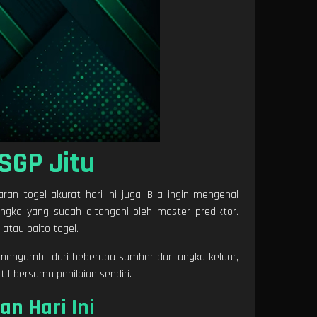
 SGP Jitu
 togel akurat hari ini juga. Bila ingin mengenal
gka yang sudah ditangani oleh master prediktor.
atau paito togel.
 mengambil dari beberapa sumber dari angka keluar,
if bersama penilaian sendiri.
n Hari Ini