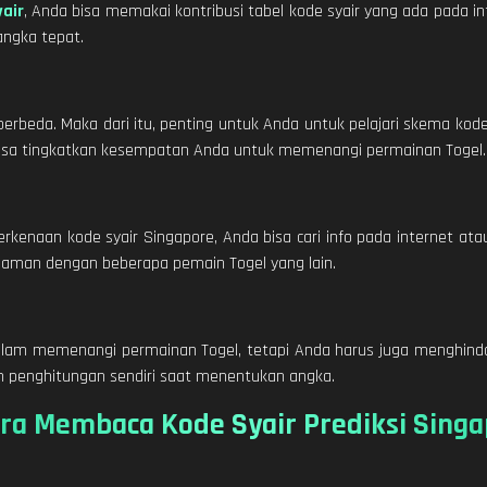
air
, Anda bisa memakai kontribusi tabel kode syair yang ada pada i
ngka tepat.
rbeda. Maka dari itu, penting untuk Anda untuk pelajari skema kod
bisa tingkatkan kesempatan Anda untuk memenangi permainan Togel.
rkenaan kode syair Singapore, Anda bisa cari info pada internet a
alaman dengan beberapa pemain Togel yang lain.
lam memenangi permainan Togel, tetapi Anda harus juga menghindar
n penghitungan sendiri saat menentukan angka.
ara Membaca Kode Syair
Prediksi
Singa