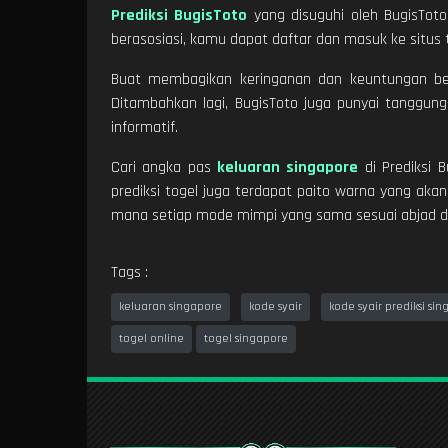
Prediksi BugisToto
yang disuguhi oleh BugisTot
berasosiasi, kamu dapat daftar dan masuk ke situs t
Buat membagikan keringanan dan keuntungan bebe
Ditambahkan lagi, BugisToto juga punyai tanggu
informatif.
Cari angka pas
keluaran singapore
di Prediksi 
prediksi togel juga terdapat paito warna yang a
mana setiap mode mimpi yang sama sesuai abjad dir
Tags :
keluaran singapore
kode syair
kode syair prediksi si
togel online
togel singapore