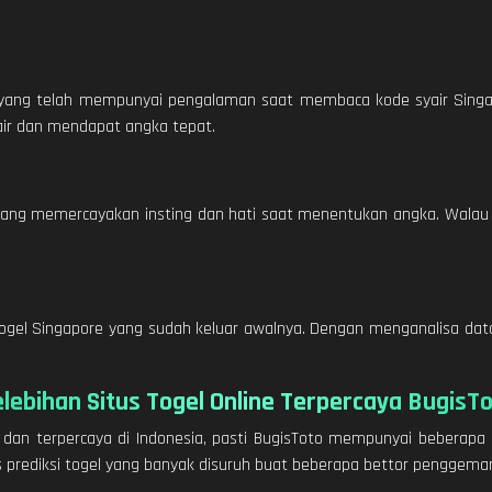
l yang telah mempunyai pengalaman saat membaca kode syair Sing
ir dan mendapat angka tepat.
yang memercayakan insting dan hati saat menentukan angka. Walau ke
Togel Singapore yang sudah keluar awalnya. Dengan menganalisa da
lebihan Situs Togel Online Terpercaya BugisT
dan terpercaya di Indonesia, pasti BugisToto mempunyai beberapa kel
us prediksi togel yang banyak disuruh buat beberapa bettor penggemar 