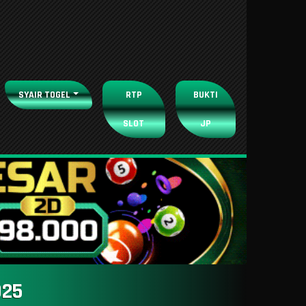
SYAIR TOGEL
RTP
BUKTI
SLOT
JP
025