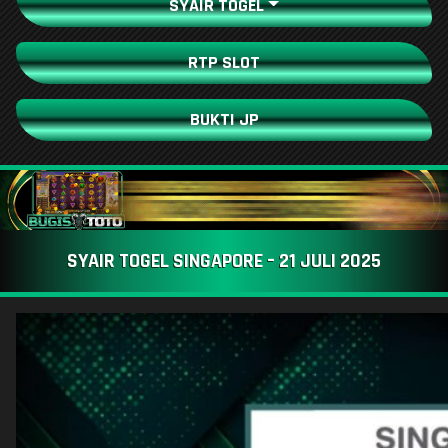
SYAIR TOGEL
RTP SLOT
BUKTI JP
SYAIR TOGEL SINGAPORE – 21 JULI 2025