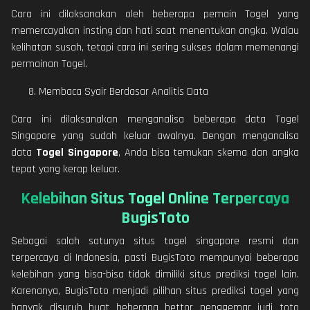
Cara ini dilaksanakan oleh beberapa pemain Togel yang
memercayakan insting dan hati saat menentukan angka. Walau
kelihatan susah, tetapi cara ini sering sukses dalam memenangi
permainan Togel.
Membaca Syair Berdasar Analitis Data
Cara ini dilaksanakan menganalisa beberapa data Togel
Singapore yang sudah keluar awalnya. Dengan menganalisa
data
Togel Singapore
, Anda bisa temukan skema dan angka
tepat yang kerap keluar.
Kelebihan Situs Togel Online Terpercaya
BugisToto
Sebagai salah satunya situs togel singapore resmi dan
terpercaya di Indonesia, pasti BugisToto mempunyai beberapa
kelebihan yang bisa-bisa tidak dimiliki situs prediksi togel lain.
Karenanya, BugisToto menjadi pilihan situs prediksi togel yang
banyak disuruh buat beberapa bettor penggemar judi toto