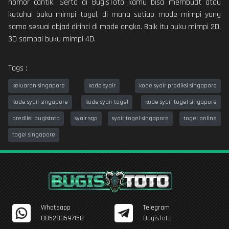
nomor cantik. Serta di BugisToto kamu bisa membuat atau
ketahui buku mimpi togel, di mana setiap mode mimpi yang
sama sesuai abjad dirinci di mode angka. Baik itu buku mimpi 2D,
3D sampai buku mimpi 4D.
Tags :
keluaran singapore
kode syair
kode syair prediksi singapore
kode syair singapore
kode syair togel
kode syair togel singapore
prediksi bugistoto
syair sgp
syair togel singapore
togel online
togel singapore
Whatsapp
Telegram
085283597158
BugisToto