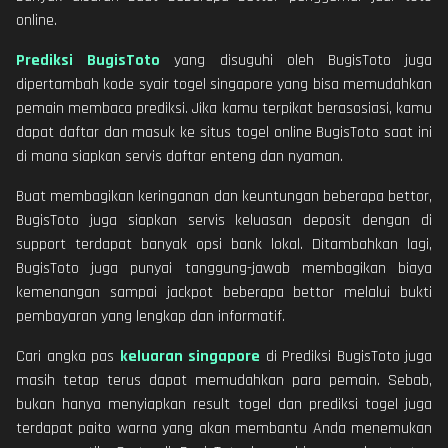
online.
Prediksi BugisToto
yang disuguhi oleh BugisToto juga
dipertambah kode syair togel singapore yang bisa memudahkan
pemain membaca prediksi. Jika kamu terpikat berasosiasi, kamu
dapat daftar dan masuk ke situs togel online BugisToto saat ini
di mana siapkan servis daftar enteng dan nyaman.
Buat membagikan keringanan dan keuntungan beberapa bettor,
BugisToto juga siapkan servis keluasan deposit dengan di
support terdapat banyak opsi bank lokal. Ditambahkan lagi,
BugisToto juga punyai tanggung-jawab membagikan biaya
kemenangan sampai jackpot beberapa bettor melalui bukti
pembayaran yang lengkap dan informatif.
Cari angka pas
keluaran singapore
di Prediksi BugisToto juga
masih tetap terus dapat memudahkan para pemain. Sebab,
bukan hanya menyiapkan result togel dan prediksi togel juga
terdapat paito warna yang akan membantu Anda menemukan