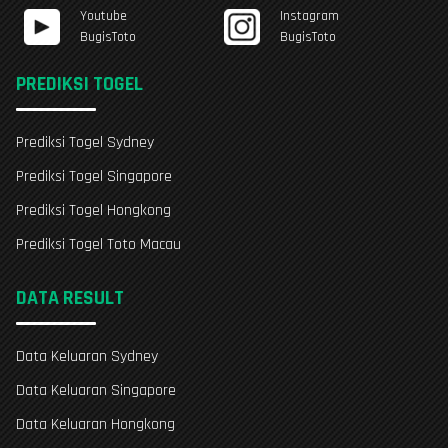
Youtube
Instagram
BugisToto
BugisToto
PREDIKSI TOGEL
Prediksi Togel Sydney
Prediksi Togel Singapore
Prediksi Togel Hongkong
Prediksi Togel Toto Macau
DATA RESULT
Data Keluaran Sydney
Data Keluaran Singapore
Data Keluaran Hongkong