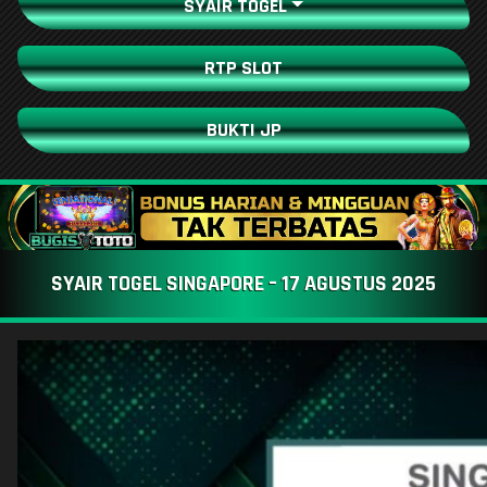
SYAIR TOGEL
RTP SLOT
BUKTI JP
SYAIR TOGEL SINGAPORE – 17 AGUSTUS 2025