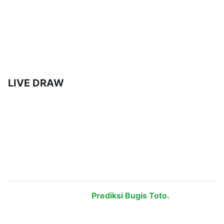
Data Keluaran Singapore
Data Keluaran Hongkong
Data Keluaran Toto Macau
LIVE DRAW
Live Draw Sydney
Live Draw Singapore
Live Draw Hongkong
Live Draw Toto Macau
Copyright © 2026
Prediksi Bugis Toto.
All rights
reserved | 18+