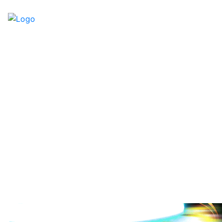
Keluaran Togel Hari Ini
Prediksi Togel
Data Keluaran
Live Draw
Paito Warna
Syair Togel
RTP Slot
Bukti JP