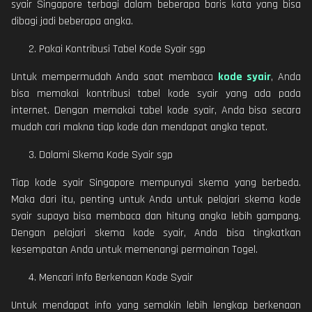
syair Singapore terbagi dalam beberapa baris kata yang bisa
dibagi jadi beberapa angka.
Pakai Kontribusi Tabel Kode Syair sgp
Untuk mempermudah Anda saat membaca
kode syair
, Anda
bisa memakai kontribusi tabel kode syair yang ada pada
internet. Dengan memakai tabel kode syair, Anda bisa secara
mudah cari makna tiap kode dan mendapat angka tepat.
Dalami Skema Kode Syair sgp
Tiap kode syair Singapore mempunyai skema yang berbeda.
Maka dari itu, penting untuk Anda untuk pelajari skema kode
syair supaya bisa membaca dan hitung angka lebih gampang.
Dengan pelajari skema kode syair, Anda bisa tingkatkan
kesempatan Anda untuk memenangi permainan Togel.
Mencari Info Berkenaan Kode Syair
Untuk mendapat info yang semakin lebih lengkap berkenaan