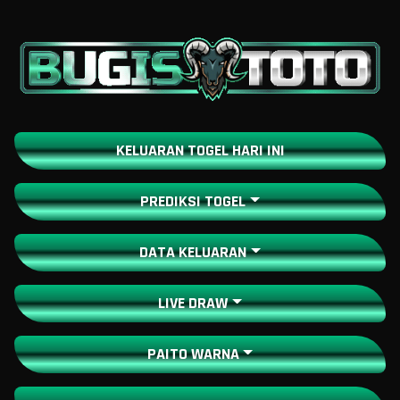
KELUARAN TOGEL HARI INI
PREDIKSI TOGEL
DATA KELUARAN
LIVE DRAW
PAITO WARNA