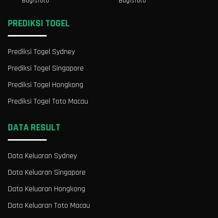
BugisToto
BugisToto
PREDIKSI TOGEL
Prediksi Togel Sydney
Prediksi Togel Singapore
Prediksi Togel Hongkong
Prediksi Togel Toto Macau
DATA RESULT
Data Keluaran Sydney
Data Keluaran Singapore
Data Keluaran Hongkong
Data Keluaran Toto Macau