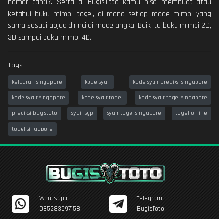
nomor cantik. Serta di BugisToto kamu bisa membuat atau
ketahui buku mimpi togel, di mana setiap mode mimpi yang
sama sesuai abjad dirinci di mode angka. Baik itu buku mimpi 2D,
3D sampai buku mimpi 4D.
Tags :
keluaran singapore
kode syair
kode syair prediksi singapore
kode syair singapore
kode syair togel
kode syair togel singapore
prediksi bugistoto
syair sgp
syair togel singapore
togel online
togel singapore
Whatsapp
Telegram
085283597158
BugisToto