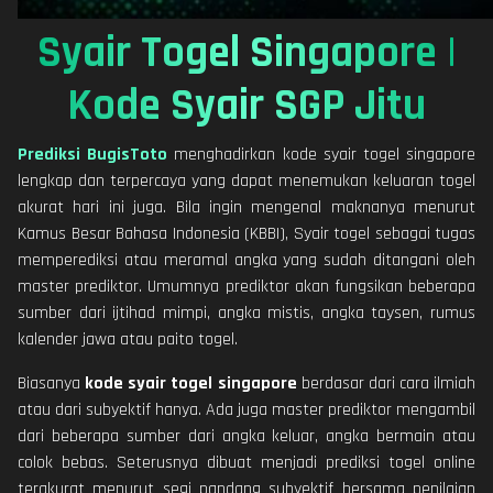
Syair Togel Singapore |
Kode Syair SGP Jitu
Prediksi BugisToto
menghadirkan kode syair togel singapore
lengkap dan terpercaya yang dapat menemukan keluaran togel
akurat hari ini juga. Bila ingin mengenal maknanya menurut
Kamus Besar Bahasa Indonesia (KBBI), Syair togel sebagai tugas
memperediksi atau meramal angka yang sudah ditangani oleh
master prediktor. Umumnya prediktor akan fungsikan beberapa
sumber dari ijtihad mimpi, angka mistis, angka taysen, rumus
kalender jawa atau paito togel.
Biasanya
kode syair togel singapore
berdasar dari cara ilmiah
atau dari subyektif hanya. Ada juga master prediktor mengambil
dari beberapa sumber dari angka keluar, angka bermain atau
colok bebas. Seterusnya dibuat menjadi prediksi togel online
terakurat menurut segi pandang subyektif bersama penilaian