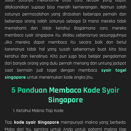
salah satunya mekanisme atau cara terbaik yang dapat
dilaksanakan supaya bisa meraih kemenangan. Namun salah
satunya permasalahan yang dirasakan beberapa pemain dan
beberapa orang salah satunya sebagai Di mana mereka tidak
memahami dan tidak ketahui Bagaimana cara mereka
membaca syair singapore itu. Walau sebenarnya sesungguhnya
Jika mereka dapat membaca itu secara baik dan betul
karenanya tidak hal yang susah sebenarnya buat kita bisa
ketahui dan kenalinya. Kita pun juga bisa belajar pengalaman
dari banyak orang yang dulu pernah menang dan untung jackpot
saat bermain judi togel dengan membaca
syair togel
singapore
untuk menemukan kode angka jitu.
5 Panduan Membaca Kode Syair
Singapore
Ketahui Makna Tiap Kode
Tiap
kode syair Singapore
mempunyai makna yang berbeda.
Maka dari itu, penting untuk Anda untuk pahami makna tiap