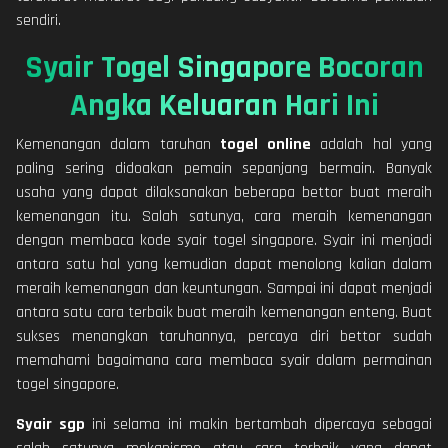
sendiri.
Syair Togel Singapore Bocoran
Angka Keluaran Hari Ini
Kemenangan dalam taruhan
togel online
adalah hal yang
paling sering didoakan pemain sepanjang bermain. Banyak
usaha yang dapat dilaksanakan beberapa bettor buat meraih
kemenangan itu. Salah satunya, cara meraih kemenangan
dengan membaca kode syair togel singapore. Syair ini menjadi
antara satu hal yang kemudian dapat menolong kalian dalam
meraih kemenangan dan keuntungan. Sampai ini dapat menjadi
antara satu cara terbaik buat meraih kemenangan enteng. Buat
sukses menangkan taruhannya, percaya diri bettor sudah
memahami bagaimana cara membaca syair dalam permainan
togel singapore.
Syair sgp
ini selama ini makin bertambah dipercaya sebagai