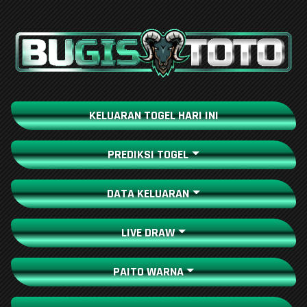
KELUARAN TOGEL HARI INI
PREDIKSI TOGEL
DATA KELUARAN
LIVE DRAW
PAITO WARNA