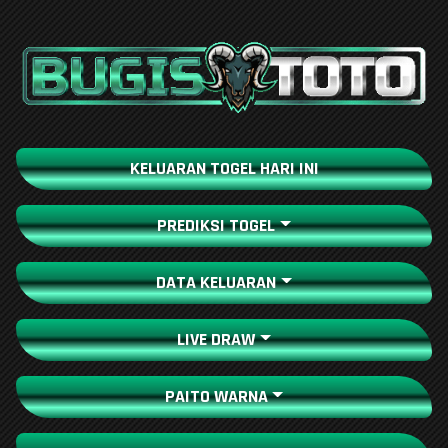
KELUARAN TOGEL HARI INI
PREDIKSI TOGEL
DATA KELUARAN
LIVE DRAW
PAITO WARNA