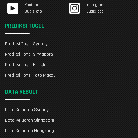
Youtube
Instagram
BugisToto
BugisToto
PREDIKSI TOGEL
Prediksi Togel Sydney
Prediksi Togel Singapore
Prediksi Togel Hongkong
Prediksi Togel Toto Macau
DATA RESULT
Data Keluaran Sydney
Data Keluaran Singapore
Data Keluaran Hongkong