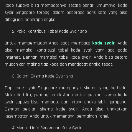
kode supaya bisa membacanya secara benar. Umumnya, kode
syair Singapore terbagi dalam beberapa baris kata yang bisa
dibagi jadi beberapa angka.
Pakai Kontribusi Tabel Kode Syair sgp
Untuk mempermudah Anda saat membaca
kode syair
, Anda
bisa memakai kontribusi tabel kode syair yang ada pada
internet. Dengan memakai tabel kode syair, Anda bisa secara
mudah cari makna tiap kode dan mendapat angka tepat.
Dalami Skema Kode Syair sgp
Tiap kode syair Singapore mempunyai skema yang berbeda.
Maka dari itu, penting untuk Anda untuk pelajari skema kode
syair supaya bisa membaca dan hitung angka lebih gampang.
Dengan pelajari skema kode syair, Anda bisa tingkatkan
kesempatan Anda untuk memenangi permainan Togel.
Mencari Info Berkenaan Kode Syair