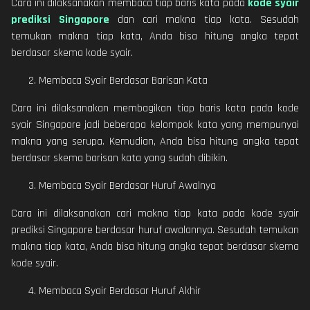
Cara ini dilaksanakan membaca tiap baris kata pada
kode syair
prediksi
Singapore
dan cari makna tiap kata. Sesudah
temukan makna tiap kata, Anda bisa hitung angka tepat
berdasar skema kode syair.
Membaca Syair Berdasar Barisan Kata
Cara ini dilaksanakan membagikan tiap baris kata pada kode
syair Singapore jadi beberapa kelompok kata yang mempunyai
makna yang serupa. Kemudian, Anda bisa hitung angka tepat
berdasar skema barisan kata yang sudah dibikin.
Membaca Syair Berdasar Huruf Awalnya
Cara ini dilaksanakan cari makna tiap kata pada kode syair
prediksi Singapore berdasar huruf awalannya. Sesudah temukan
makna tiap kata, Anda bisa hitung angka tepat berdasar skema
kode syair.
Membaca Syair Berdasar Huruf Akhir