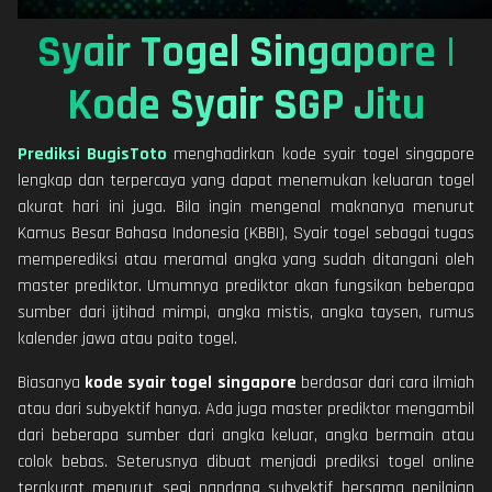
Syair Togel Singapore |
Kode Syair SGP Jitu
Prediksi BugisToto
menghadirkan kode syair togel singapore
lengkap dan terpercaya yang dapat menemukan keluaran togel
akurat hari ini juga. Bila ingin mengenal maknanya menurut
Kamus Besar Bahasa Indonesia (KBBI), Syair togel sebagai tugas
memperediksi atau meramal angka yang sudah ditangani oleh
master prediktor. Umumnya prediktor akan fungsikan beberapa
sumber dari ijtihad mimpi, angka mistis, angka taysen, rumus
kalender jawa atau paito togel.
Biasanya
kode syair togel singapore
berdasar dari cara ilmiah
atau dari subyektif hanya. Ada juga master prediktor mengambil
dari beberapa sumber dari angka keluar, angka bermain atau
colok bebas. Seterusnya dibuat menjadi prediksi togel online
terakurat menurut segi pandang subyektif bersama penilaian