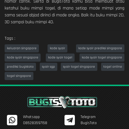
nomor cantik. Serta di BugisToto kamu bisa membuat atau
ketahui buku mimpi togel, di mana setiap mode mimpi yang
sama sesuai abjad dirinci di mode angka. Baik itu buku mimpi 2D,
3D sampai buku mimpi 4D.
Tags :
keluaran singapore
kode syair
kode syair prediksi singapore
kode syair singapore
kode syair togel
kode syair togel singapore
prediksi bugistoto
syair sgp
syair togel singapore
togel online
togel singapore
Whatsapp
Telegram
085283597158
BugisToto