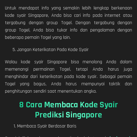
Untuk mendapat info yang semakin lebih lengkap berkenaan
kode syair Singapore, Anda bisa cari info pada internet atau
tergabung dengan group Togel. Dengan tergabung dengan
group Togel, Anda bisa tukar info dan pengalaman dengan
beberapa pemain Togel yang lain.
Jangan Keterikatan Pada Kode Syair
Walau kode syair Singapore bisa menolong Anda dalam
memenangi permainan Togel, tetapi Anda harus juga
menghindar dari keterikatan pada kode syair. Sebagai pemain
Togel yang bagus, Anda harus mempunyai taktik dan
penghitungan sendiri saat menentukan angka.
8 Cara Membaca Kode Syair
Prediksi
Singapore
Membaca Syair Berdasar Baris