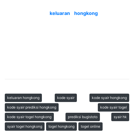
bukti pembayaran yang lengkap dan informatif.
Cari angka pas
keluaran hongkong
di Prediksi
BugisToto juga masih tetap terus dapat memudahkan
para pemain. Sebab, bukan hanya menyiapkan result
togel dan prediksi togel juga terdapat paito warna
yang akan membantu Anda menemukan nomor cantik.
Serta di BugisToto kamu bisa membuat atau ketahui
buku mimpi togel, di mana setiap mode mimpi yang
sama sesuai abjad dirinci di mode angka. Baik itu buku
mimpi 2D, 3D sampai buku mimpi 4D.
Tags :
keluaran hongkong
kode syair
kode syair hongkong
kode syair prediksi hongkong
kode syair togel
kode syair togel hongkong
prediksi bugistoto
syair hk
syair togel hongkong
togel hongkong
togel online