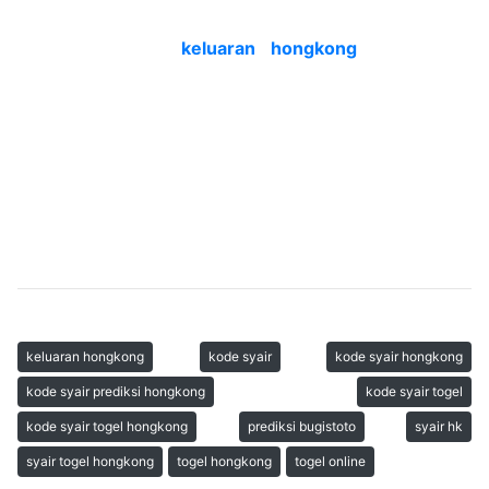
bukti pembayaran yang lengkap dan informatif.
Cari angka pas
keluaran hongkong
di Prediksi
BugisToto juga masih tetap terus dapat memudahkan
para pemain. Sebab, bukan hanya menyiapkan result
togel dan prediksi togel juga terdapat paito warna
yang akan membantu Anda menemukan nomor cantik.
Serta di BugisToto kamu bisa membuat atau ketahui
buku mimpi togel, di mana setiap mode mimpi yang
sama sesuai abjad dirinci di mode angka. Baik itu buku
mimpi 2D, 3D sampai buku mimpi 4D.
Tags :
keluaran hongkong
kode syair
kode syair hongkong
kode syair prediksi hongkong
kode syair togel
kode syair togel hongkong
prediksi bugistoto
syair hk
syair togel hongkong
togel hongkong
togel online