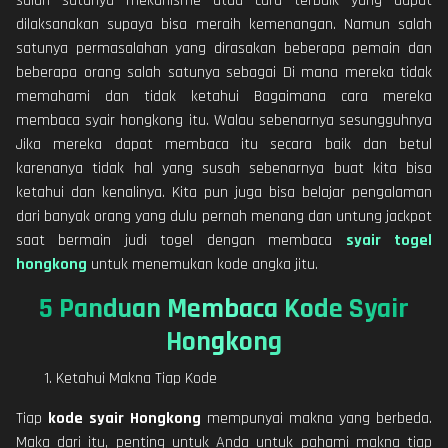
salah satunya mekanisme atau cara terbaik yang dapat
dilaksanakan supaya bisa meraih kemenangan. Namun salah
satunya permasalahan yang dirasakan beberapa pemain dan
beberapa orang salah satunya sebagai Di mana mereka tidak
memahami dan tidak ketahui Bagaimana cara mereka
membaca syair hongkong itu. Walau sebenarnya sesungguhnya
Jika mereka dapat membaca itu secara baik dan betul
karenanya tidak hal yang susah sebenarnya buat kita bisa
ketahui dan kenalinya. Kita pun juga bisa belajar pengalaman
dari banyak orang yang dulu pernah menang dan untung jackpot
saat bermain judi togel dengan membaca
syair togel
hongkong
untuk menemukan kode angka jitu.
5 Panduan Membaca Kode Syair
Hongkong
Ketahui Makna Tiap Kode
Tiap
kode syair Hongkong
mempunyai makna yang berbeda.
Maka dari itu, penting untuk Anda untuk pahami makna tiap