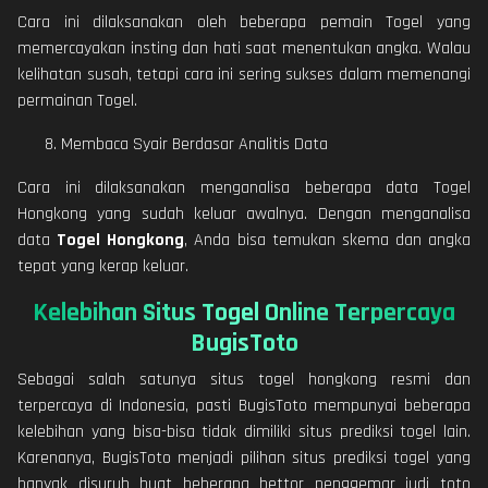
Cara ini dilaksanakan oleh beberapa pemain Togel yang
memercayakan insting dan hati saat menentukan angka. Walau
kelihatan susah, tetapi cara ini sering sukses dalam memenangi
permainan Togel.
Membaca Syair Berdasar Analitis Data
Cara ini dilaksanakan menganalisa beberapa data Togel
Hongkong yang sudah keluar awalnya. Dengan menganalisa
data
Togel Hongkong
, Anda bisa temukan skema dan angka
tepat yang kerap keluar.
Kelebihan Situs Togel Online Terpercaya
BugisToto
Sebagai salah satunya situs togel hongkong resmi dan
terpercaya di Indonesia, pasti BugisToto mempunyai beberapa
kelebihan yang bisa-bisa tidak dimiliki situs prediksi togel lain.
Karenanya, BugisToto menjadi pilihan situs prediksi togel yang
banyak disuruh buat beberapa bettor penggemar judi toto