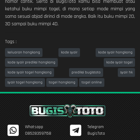
nomor cantik. Serta di BugisToto kamu bisa membuat atau
ketahui buku mimpi togel, di mana setiap mode mimpi yang
sama sesuai abjad dirinci di mode angka. Baik itu buku mimpi 2D,
3D sampai buku mimpi 4D.
Tags :
keluaran hongkong
kode syair
kode syair hongkong
kode syair prediksi hongkong
kode syair togel
kode syair togel hongkong
prediksi bugistoto
syair hk
syair togel hongkong
togel hongkong
togel online
Whatsapp
Telegram
085283597158
BugisToto