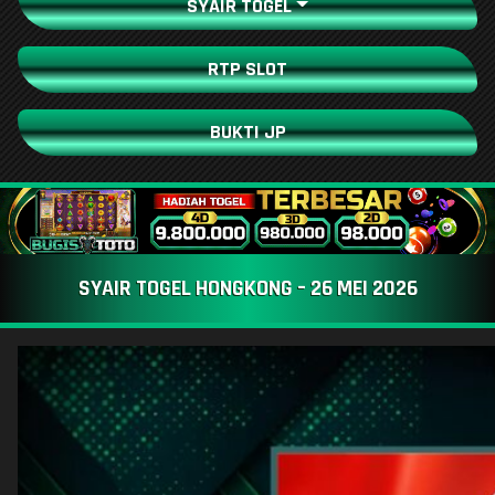
SYAIR TOGEL
RTP SLOT
BUKTI JP
SYAIR TOGEL HONGKONG – 26 MEI 2026