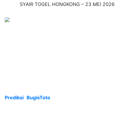
SYAIR TOGEL HONGKONG – 23 MEI 2026
Syair Togel
Hongkong | Kode
Syair HK Jitu
Prediksi BugisToto
menghadirkan kode syair togel
hongkong lengkap dan terpercaya yang dapat
menemukan keluaran togel akurat hari ini juga. Bila
ingin mengenal maknanya menurut Kamus Besar
Bahasa Indonesia (KBBI), Syair togel sebagai tugas
memperediksi atau meramal angka yang sudah