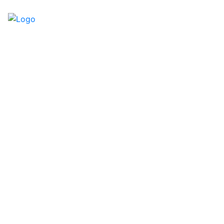
Keluaran Togel Hari Ini
Prediksi Togel
Data Keluaran
Live Draw
Paito Warna
Syair Togel
RTP Slot
Bukti JP