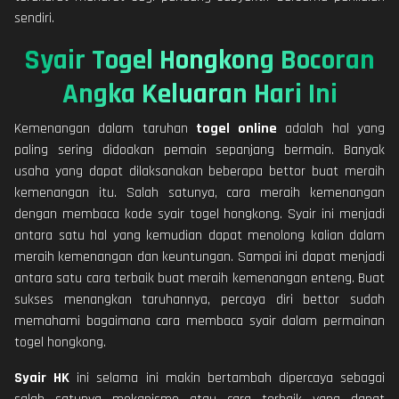
sendiri.
Syair Togel Hongkong Bocoran
Angka Keluaran Hari Ini
Kemenangan dalam taruhan
togel online
adalah hal yang
paling sering didoakan pemain sepanjang bermain. Banyak
usaha yang dapat dilaksanakan beberapa bettor buat meraih
kemenangan itu. Salah satunya, cara meraih kemenangan
dengan membaca kode syair togel hongkong. Syair ini menjadi
antara satu hal yang kemudian dapat menolong kalian dalam
meraih kemenangan dan keuntungan. Sampai ini dapat menjadi
antara satu cara terbaik buat meraih kemenangan enteng. Buat
sukses menangkan taruhannya, percaya diri bettor sudah
memahami bagaimana cara membaca syair dalam permainan
togel hongkong.
Syair HK
ini selama ini makin bertambah dipercaya sebagai