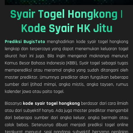
Syair Togel Hongkong |
Kode Syair HK Jitu
Prediksi BugisToto
menghadirkan kode syair togel hongkong
lengkap dan terpercaya yang dapat menemukan keluaran togel
akurat hari ini juga. Bila ingin mengenal maknanya menurut
Kamus Besar Bahasa Indonesia (KBBI), Syair togel sebagai tugas
memperediksi atau meramal angka yang sudah ditangani oleh
master prediktor. Umumnya prediktor akan fungsikan beberapa
sumber dari ijtihad mimpi, angka mistis, angka taysen, rumus
kalender jawa atau paito togel.
Biasanya
kode syair togel hongkong
berdasar dari cara ilmiah
atau dari subyektif hanya. Ada juga master prediktor mengambil
dari beberapa sumber dari angka keluar, angka bermain atau
colok bebas. Seterusnya dibuat menjadi prediksi togel online
terakurat menurut segi pandang subyektif bersama penilaian