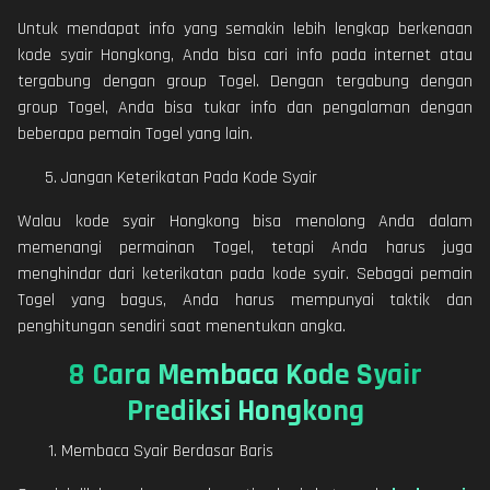
Untuk mendapat info yang semakin lebih lengkap berkenaan
kode syair Hongkong, Anda bisa cari info pada internet atau
tergabung dengan group Togel. Dengan tergabung dengan
group Togel, Anda bisa tukar info dan pengalaman dengan
beberapa pemain Togel yang lain.
Jangan Keterikatan Pada Kode Syair
Walau kode syair Hongkong bisa menolong Anda dalam
memenangi permainan Togel, tetapi Anda harus juga
menghindar dari keterikatan pada kode syair. Sebagai pemain
Togel yang bagus, Anda harus mempunyai taktik dan
penghitungan sendiri saat menentukan angka.
8 Cara Membaca Kode Syair
Prediksi
Hongkong
Membaca Syair Berdasar Baris