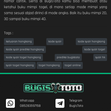
nomor cantik. Serta di BugisToto kamu bisa membuat atau
ketahui buku mimpi togel, di mana setiap mode mimpi yang
sama sesuai abjad dirinci di mode angka. Baik itu buku mimpi 2D,
3D sampai buku mimpi 4D.
Tags :
keluaran hongkong
kode syair
kode syair hongkong
kode syair prediksi hongkong
kode syair togel
kode syair togel hongkong
prediksi bugistoto
syair hk
syair togel hongkong
togel hongkong
togel online
Whatsapp
Telegram
085283597158
BugisToto