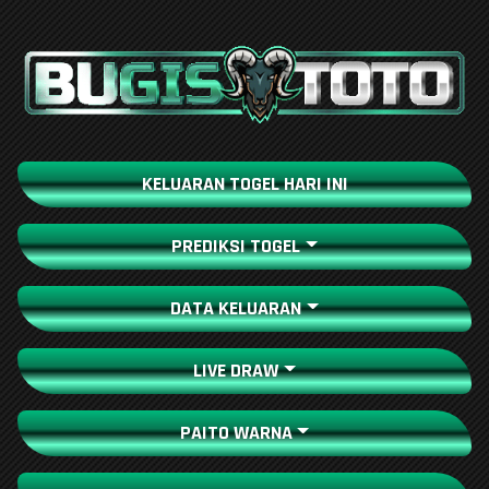
KELUARAN TOGEL HARI INI
PREDIKSI TOGEL
DATA KELUARAN
LIVE DRAW
PAITO WARNA