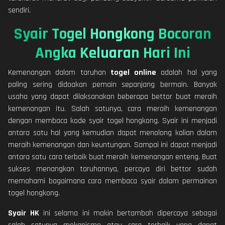
sendiri.
Syair Togel Hongkong Bocoran
Angka Keluaran Hari Ini
Kemenangan dalam taruhan
togel online
adalah hal yang
paling sering didoakan pemain sepanjang bermain. Banyak
usaha yang dapat dilaksanakan beberapa bettor buat meraih
kemenangan itu. Salah satunya, cara meraih kemenangan
dengan membaca kode syair togel hongkong. Syair ini menjadi
antara satu hal yang kemudian dapat menolong kalian dalam
meraih kemenangan dan keuntungan. Sampai ini dapat menjadi
antara satu cara terbaik buat meraih kemenangan enteng. Buat
sukses menangkan taruhannya, percaya diri bettor sudah
memahami bagaimana cara membaca syair dalam permainan
togel hongkong.
Syair HK
ini selama ini makin bertambah dipercaya sebagai