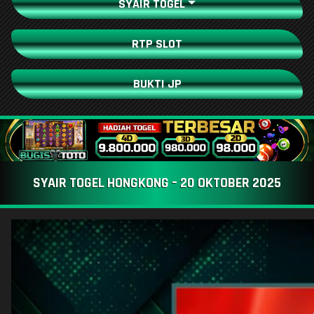
SYAIR TOGEL
RTP SLOT
BUKTI JP
SYAIR TOGEL HONGKONG – 20 OKTOBER 2025