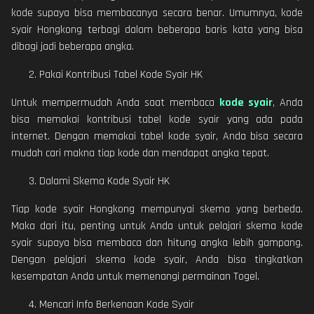
kode supaya bisa membacanya secara benar. Umumnya, kode
syair Hongkong terbagi dalam beberapa baris kata yang bisa
dibagi jadi beberapa angka.
Pakai Kontribusi Tabel Kode Syair HK
Untuk mempermudah Anda saat membaca
kode syair
, Anda
bisa memakai kontribusi tabel kode syair yang ada pada
internet. Dengan memakai tabel kode syair, Anda bisa secara
mudah cari makna tiap kode dan mendapat angka tepat.
Dalami Skema Kode Syair HK
Tiap kode syair Hongkong mempunyai skema yang berbeda.
Maka dari itu, penting untuk Anda untuk pelajari skema kode
syair supaya bisa membaca dan hitung angka lebih gampang.
Dengan pelajari skema kode syair, Anda bisa tingkatkan
kesempatan Anda untuk memenangi permainan Togel.
Mencari Info Berkenaan Kode Syair