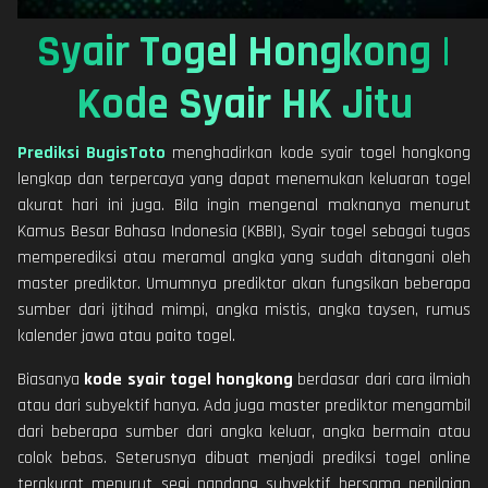
Syair Togel Hongkong |
Kode Syair HK Jitu
Prediksi BugisToto
menghadirkan kode syair togel hongkong
lengkap dan terpercaya yang dapat menemukan keluaran togel
akurat hari ini juga. Bila ingin mengenal maknanya menurut
Kamus Besar Bahasa Indonesia (KBBI), Syair togel sebagai tugas
memperediksi atau meramal angka yang sudah ditangani oleh
master prediktor. Umumnya prediktor akan fungsikan beberapa
sumber dari ijtihad mimpi, angka mistis, angka taysen, rumus
kalender jawa atau paito togel.
Biasanya
kode syair togel hongkong
berdasar dari cara ilmiah
atau dari subyektif hanya. Ada juga master prediktor mengambil
dari beberapa sumber dari angka keluar, angka bermain atau
colok bebas. Seterusnya dibuat menjadi prediksi togel online
terakurat menurut segi pandang subyektif bersama penilaian