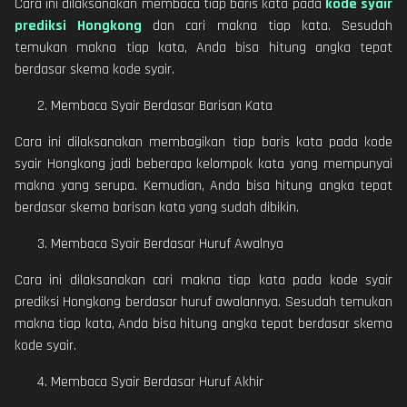
Cara ini dilaksanakan membaca tiap baris kata pada
kode syair
prediksi
Hongkong
dan cari makna tiap kata. Sesudah
temukan makna tiap kata, Anda bisa hitung angka tepat
berdasar skema kode syair.
Membaca Syair Berdasar Barisan Kata
Cara ini dilaksanakan membagikan tiap baris kata pada kode
syair Hongkong jadi beberapa kelompok kata yang mempunyai
makna yang serupa. Kemudian, Anda bisa hitung angka tepat
berdasar skema barisan kata yang sudah dibikin.
Membaca Syair Berdasar Huruf Awalnya
Cara ini dilaksanakan cari makna tiap kata pada kode syair
prediksi Hongkong berdasar huruf awalannya. Sesudah temukan
makna tiap kata, Anda bisa hitung angka tepat berdasar skema
kode syair.
Membaca Syair Berdasar Huruf Akhir