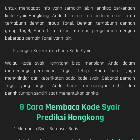
Untuk mendapat info yang semakin lebih lengkap berkenaan
kode syair Hongkong, Anda bisa cari info pada internet atau
tergabung dengan group Togel. Dengan tergabung dengan
group Togel, Anda bisa tukar info dan pengalaman dengan
beberapa pemain Togel yang lain.
Jangan Keterikatan Pada Kode Syair
Walau kode syair Hongkong bisa menolong Anda dalam
memenangi permainan Togel, tetapi Anda harus juga
menghindar dari keterikatan pada kode syair. Sebagai pemain
Togel yang bagus, Anda harus mempunyai taktik dan
penghitungan sendiri saat menentukan angka.
8 Cara Membaca Kode Syair
Prediksi
Hongkong
Membaca Syair Berdasar Baris