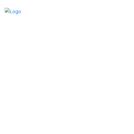
Keluaran Togel Hari Ini
Prediksi Togel
Data Keluaran
Live Draw
Paito Warna
Syair Togel
RTP Slot
Bukti JP