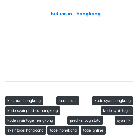
bukti pembayaran yang lengkap dan informatif.
Cari angka pas
keluaran hongkong
di Prediksi
BugisToto juga masih tetap terus dapat memudahkan
para pemain. Sebab, bukan hanya menyiapkan result
togel dan prediksi togel juga terdapat paito warna
yang akan membantu Anda menemukan nomor cantik.
Serta di BugisToto kamu bisa membuat atau ketahui
buku mimpi togel, di mana setiap mode mimpi yang
sama sesuai abjad dirinci di mode angka. Baik itu buku
mimpi 2D, 3D sampai buku mimpi 4D.
Tags :
keluaran hongkong
kode syair
kode syair hongkong
kode syair prediksi hongkong
kode syair togel
kode syair togel hongkong
prediksi bugistoto
syair hk
syair togel hongkong
togel hongkong
togel online