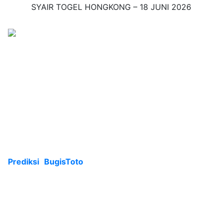
SYAIR TOGEL HONGKONG – 18 JUNI 2026
Syair Togel
Hongkong | Kode
Syair HK Jitu
Prediksi BugisToto
menghadirkan kode syair togel
hongkong lengkap dan terpercaya yang dapat
menemukan keluaran togel akurat hari ini juga. Bila
ingin mengenal maknanya menurut Kamus Besar
Bahasa Indonesia (KBBI), Syair togel sebagai tugas
memperediksi atau meramal angka yang sudah