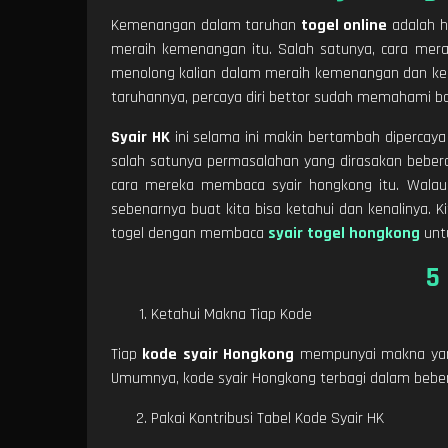
Kemenangan dalam taruhan
togel online
adalah h
meraih kemenangan itu. Salah satunya, cara mer
menolong kalian dalam meraih kemenangan dan keu
taruhannya, percaya diri bettor sudah memahami 
Syair HK
ini selama ini makin bertambah dipercay
salah satunya permasalahan yang dirasakan bebe
cara mereka membaca syair hongkong itu. Walau
sebenarnya buat kita bisa ketahui dan kenalinya. 
togel dengan membaca
syair togel hongkong
unt
5
Ketahui Makna Tiap Kode
Tiap
kode syair Hongkong
mempunyai makna yang 
Umumnya, kode syair Hongkong terbagi dalam bebera
Pakai Kontribusi Tabel Kode Syair HK