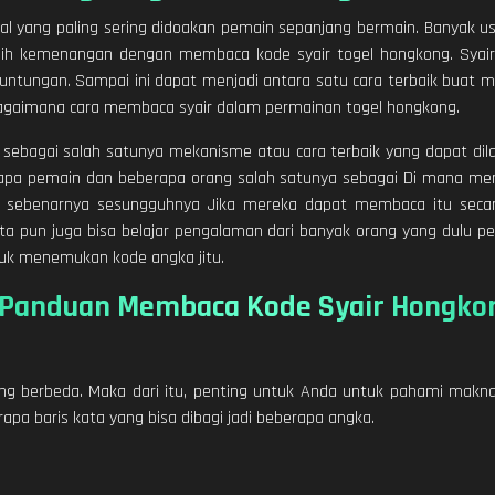
al yang paling sering didoakan pemain sepanjang bermain. Banyak u
aih kemenangan dengan membaca kode syair togel hongkong. Syair 
ntungan. Sampai ini dapat menjadi antara satu cara terbaik buat
bagaimana cara membaca syair dalam permainan togel hongkong.
a sebagai salah satunya mekanisme atau cara terbaik yang dapat d
rapa pemain dan beberapa orang salah satunya sebagai Di mana me
 sebenarnya sesungguhnya Jika mereka dapat membaca itu secara
Kita pun juga bisa belajar pengalaman dari banyak orang yang dulu 
uk menemukan kode angka jitu.
 Panduan Membaca Kode Syair Hongko
berbeda. Maka dari itu, penting untuk Anda untuk pahami makna
pa baris kata yang bisa dibagi jadi beberapa angka.