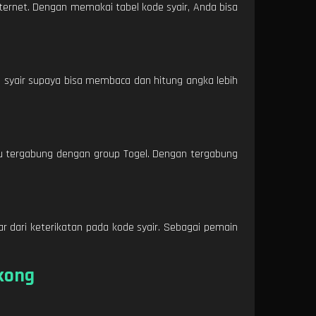
nternet. Dengan memakai tabel kode syair, Anda bisa
 syair supaya bisa membaca dan hitung angka lebih
au tergabung dengan group Togel. Dengan tergabung
 dari keterikatan pada kode syair. Sebagai pemain
kong