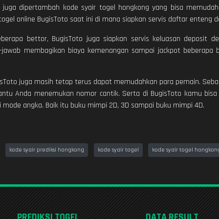
o juga dipertambah kode syair togel hongkong yang bisa memudah
ogel online BugisToto saat ini di mana siapkan servis daftar enteng
rapa bettor, BugisToto juga siapkan servis keluasan deposit den
ng-jawab membagikan biaya kemenangan sampai jackpot beberapa b
gisToto juga masih tetap terus dapat memudahkan para pemain. Sebab
antu Anda menemukan nomor cantik. Serta di BugisToto kamu bisa
di mode angka. Baik itu buku mimpi 2D, 3D sampai buku mimpi 4D.
kode syair prediksi hongkong
kode syair togel
kode syair togel hongkon
PREDIKSI TOGEL
DATA RESULT