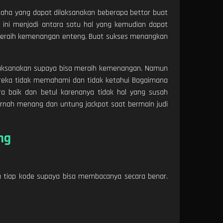
saha yang dapat dilaksanakan beberapa bettor buat
ini menjadi antara satu hal yang kemudian dapat
 meraih kemenangan enteng. Buat sukses menangkan
ilaksanakan supaya bisa meraih kemenangan. Namun
reka tidak memahami dan tidak ketahui Bagaimana
 baik dan betul karenanya tidak hal yang susah
pernah menang dan untung jackpot saat bermain judi
ng
 tiap kode supaya bisa membacanya secara benar.