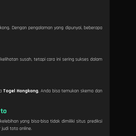
kong. Dengan pengalaman yang dipunyai, beberapa
lihatan susah, tetapi cara ini sering sukses dalam
ta
Togel Hongkong
, Anda bisa temukan skema dan
oto
ebihan yang bisa-bisa tidak dimiliki situs prediksi
judi toto online.