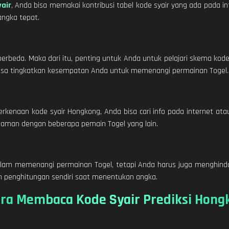
air
, Anda bisa memakai kontribusi tabel kode syair yang ada pada i
ngka tepat.
rbeda. Maka dari itu, penting untuk Anda untuk pelajari skema kode
bisa tingkatkan kesempatan Anda untuk memenangi permainan Togel.
erkenaan kode syair Hongkong, Anda bisa cari info pada internet at
alaman dengan beberapa pemain Togel yang lain.
am memenangi permainan Togel, tetapi Anda harus juga menghindar
n penghitungan sendiri saat menentukan angka.
ara Membaca Kode Syair
Prediksi
Hong