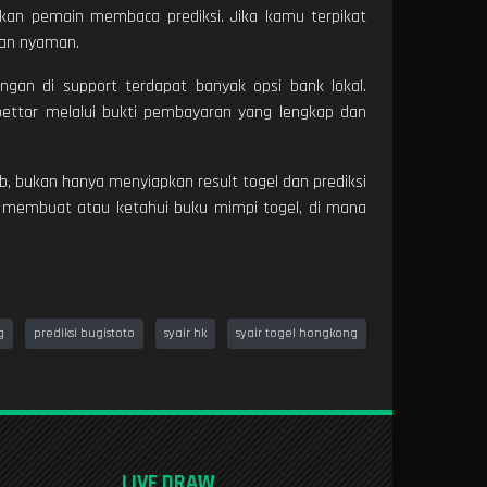
kan pemain membaca prediksi. Jika kamu terpikat
 dan nyaman.
gan di support terdapat banyak opsi bank lokal.
ettor melalui bukti pembayaran yang lengkap dan
, bukan hanya menyiapkan result togel dan prediksi
 membuat atau ketahui buku mimpi togel, di mana
g
prediksi bugistoto
syair hk
syair togel hongkong
LIVE DRAW