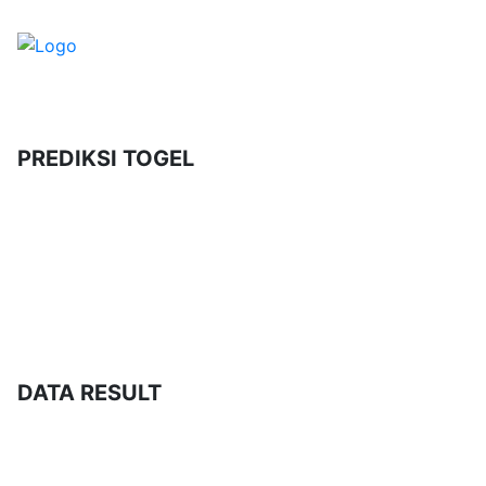
Whatsapp
Telegram
Youtube
Instagram
085283597158
BugisToto
BugisToto
BugisToto
PREDIKSI TOGEL
Prediksi Togel Sydney
Prediksi Togel Singapore
Prediksi Togel Hongkong
Prediksi Togel Toto Macau
DATA RESULT
Data Keluaran Sydney
Data Keluaran Singapore