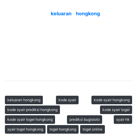
bukti pembayaran yang lengkap dan informatif.
Cari angka pas
keluaran hongkong
di Prediksi
BugisToto juga masih tetap terus dapat memudahkan
para pemain. Sebab, bukan hanya menyiapkan result
togel dan prediksi togel juga terdapat paito warna
yang akan membantu Anda menemukan nomor cantik.
Serta di BugisToto kamu bisa membuat atau ketahui
buku mimpi togel, di mana setiap mode mimpi yang
sama sesuai abjad dirinci di mode angka. Baik itu buku
mimpi 2D, 3D sampai buku mimpi 4D.
Tags :
keluaran hongkong
kode syair
kode syair hongkong
kode syair prediksi hongkong
kode syair togel
kode syair togel hongkong
prediksi bugistoto
syair hk
syair togel hongkong
togel hongkong
togel online