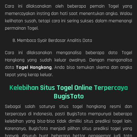
Cara ini dilaksanakan oleh beberapa pemain Togel yang
memercayakan insting dan hati saat menentukan angka. Walau
kelihatan susah, tetapi cara ini sering sukses dalam memenangi
permainan Togel.
Membaca Syair Berdasar Analitis Data
Cara ini dilaksanakan menganalisa beberapa data Togel
Hongkong yang sudah keluar awalnya. Dengan menganalisa
data
Togel Hongkong
, Anda bisa temukan skema dan angka
tepat yang kerap keluar.
Kelebihan Situs Togel Online Terpercaya
BugisToto
Sebagai salah satunya situs togel hongkong resmi dan
terpercaya di Indonesia, pasti BugisToto mempunyai beberapa
kelebihan yang bisa-bisa tidak dimiliki situs prediksi togel lain.
Karenanya, BugisToto menjadi pilihan situs prediksi togel yang
banyak disuruh buat beberapa bettor penggemar judi toto