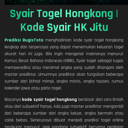
Syair Togel Hongkong |
Kode Syair HK Jitu
Prediksi BugisToto
menghadirkan kode syair togel hongkong
lengkap dan terpercaya yang dapat menemukan keluaran togel
akurat hari ini juga. Bila ingin mengenal maknanya menurut
Kamus Besar Bahasa Indonesia (KBBI), Syair togel sebagai tugas
memperediksi atau meramal angka yang sudah ditangani oleh
master prediktor. Umumnya prediktor akan fungsikan beberapa
sumber dari ijtihad mimpi, angka mistis, angka taysen, rumus
kalender jawa atau paito togel.
Biasanya
kode syair togel hongkong
berdasar dari cara ilmiah
atau dari subyektif hanya. Ada juga master prediktor mengambil
dari beberapa sumber dari angka keluar, angka bermain atau
colok bebas. Seterusnya dibuat menjadi prediksi togel online
terakurat menurut segi pandang subyektif bersama penilaian