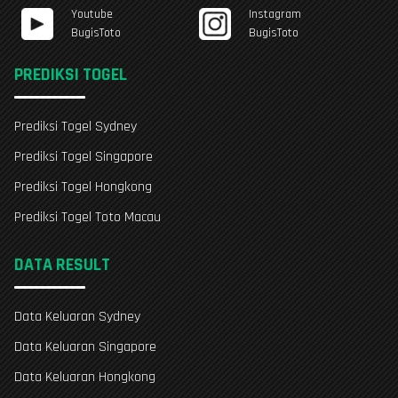
Youtube
Instagram
BugisToto
BugisToto
PREDIKSI TOGEL
Prediksi Togel Sydney
Prediksi Togel Singapore
Prediksi Togel Hongkong
Prediksi Togel Toto Macau
DATA RESULT
Data Keluaran Sydney
Data Keluaran Singapore
Data Keluaran Hongkong