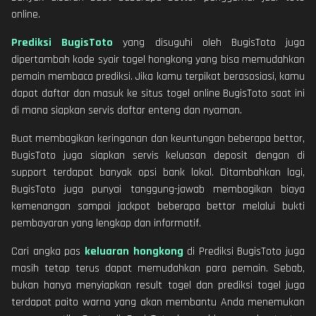
online.
Prediksi BugisToto
yang disuguhi oleh BugisToto juga
dipertambah kode syair togel hongkong yang bisa memudahkan
pemain membaca prediksi. Jika kamu terpikat berasosiasi, kamu
dapat daftar dan masuk ke situs togel online BugisToto saat ini
di mana siapkan servis daftar enteng dan nyaman.
Buat membagikan keringanan dan keuntungan beberapa bettor,
BugisToto juga siapkan servis keluasan deposit dengan di
support terdapat banyak opsi bank lokal. Ditambahkan lagi,
BugisToto juga punyai tanggung-jawab membagikan biaya
kemenangan sampai jackpot beberapa bettor melalui bukti
pembayaran yang lengkap dan informatif.
Cari angka pas
keluaran hongkong
di Prediksi BugisToto juga
masih tetap terus dapat memudahkan para pemain. Sebab,
bukan hanya menyiapkan result togel dan prediksi togel juga
terdapat paito warna yang akan membantu Anda menemukan