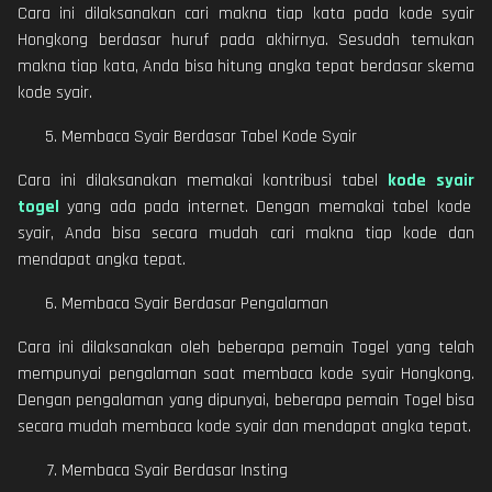
Cara ini dilaksanakan cari makna tiap kata pada kode syair
Hongkong berdasar huruf pada akhirnya. Sesudah temukan
makna tiap kata, Anda bisa hitung angka tepat berdasar skema
kode syair.
Membaca Syair Berdasar Tabel Kode Syair
Cara ini dilaksanakan memakai kontribusi tabel
kode syair
togel
yang ada pada internet. Dengan memakai tabel kode
syair, Anda bisa secara mudah cari makna tiap kode dan
mendapat angka tepat.
Membaca Syair Berdasar Pengalaman
Cara ini dilaksanakan oleh beberapa pemain Togel yang telah
mempunyai pengalaman saat membaca kode syair Hongkong.
Dengan pengalaman yang dipunyai, beberapa pemain Togel bisa
secara mudah membaca kode syair dan mendapat angka tepat.
Membaca Syair Berdasar Insting