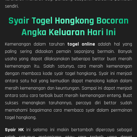
sendiri.
Syair Togel Hongkong Bocoran
Angka Keluaran Hari Ini
Kemenangan dalam taruhan
togel online
adalah hal yang
paling sering didoakan pemain sepanjang bermain. Banyak
usaha yang dapat dilaksanakan beberapa bettor buat meraih
kemenangan itu. Salah satunya, cara meraih kemenangan
dengan membaca kode syair togel hongkong. Syair ini menjadi
antara satu hal yang kemudian dapat menolong kalian dalam
meraih kemenangan dan keuntungan. Sampai ini dapat menjadi
antara satu cara terbaik buat meraih kemenangan enteng. Buat
sukses menangkan taruhannya, percaya diri bettor sudah
memahami bagaimana cara membaca syair dalam permainan
togel hongkong.
Syair HK
ini selama ini makin bertambah dipercaya sebagai