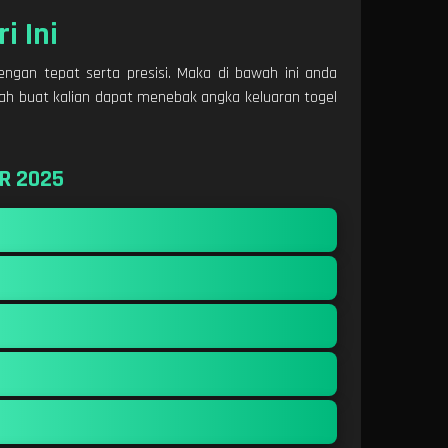
i Ini
ngan tepat serta presisi. Maka di bawah ini anda
dah buat kalian dapat menebak angka keluaran togel
R 2025