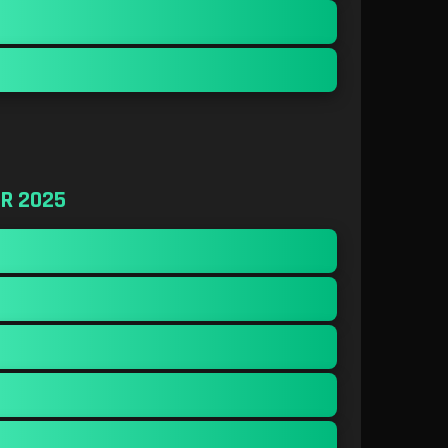
R 2025