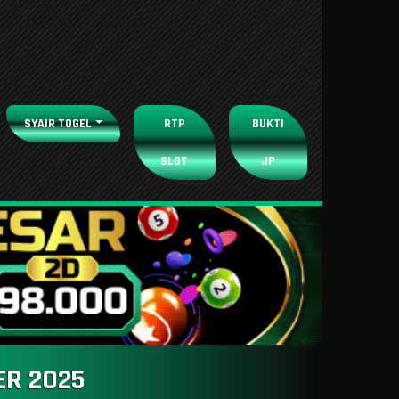
SYAIR TOGEL
RTP
BUKTI
SLOT
JP
ER 2025