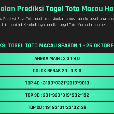
lan Prediksi Togel Toto Macau
Har
k, Prediksi BugisToto udah menyiapka rumus ramala togel angka de
 tempat ini. Kembali juga prediksi togel Toto Macau ini pun berfae
KSI TOGEL TOTO MACAU SEASON 1 – 26 OKTOBE
ANGKA MAIN
:
2 3 1 9 0
COLOK BEBAS 2D
:
3 & 0
TOP 4D
:
3109*0321*2319*9013
TOP 3D
:
231*923*319*932*192
TOP 2D
:
19*93*31*23*32*39