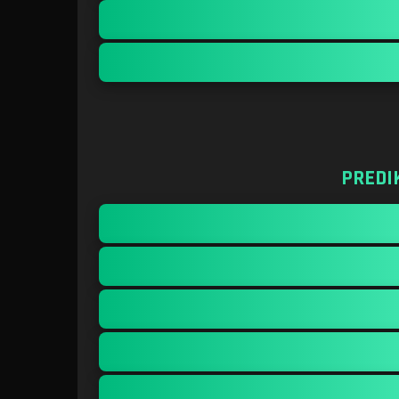
PREDI