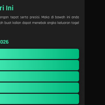
i Ini
ngan tepat serta presisi. Maka di bawah ini anda
dah buat kalian dapat menebak angka keluaran togel
2026