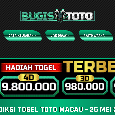
DATA KELUARAN
LIVE DRAW
PAITO WARNA
IKSI TOGEL TOTO MACAU – 26 MEI