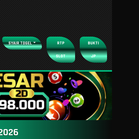
SYAIR TOGEL
RTP
BUKTI
SLOT
JP
 2026