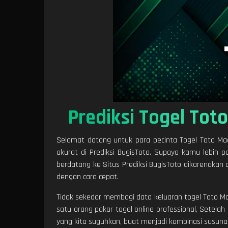
Prediksi Togel Tot
Selamat datang untuk para pecinta Togel Toto Ma
akurat di Prediksi BugisToto. Supaya kamu lebih 
berdatang ke Situs Prediksi BugisToto dikarenakan
dengan cara cepat.
Tidak sekedar membagi data keluaran togel Toto Mac
satu orang pakar togel online professional, Setel
yang kita suguhkan, buat menjadi kombinasi susunan a