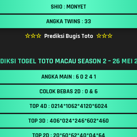
SHIO
:
MONYET
ANGKA TWINS
:
33
☆☆☆
Prediksi Bugis Toto
☆☆☆
DIKSI TOGEL TOTO MACAU SEASON 2 – 26 MEI 
ANGKA MAIN
:
6 0 2 4 1
COLOK BEBAS 2D
:
0 & 6
TOP 4D
:
0214*1062*4120*6024
TOP 3D
:
406*024*246*602*460
TOP 2D
:
20*60*62*40*04*64