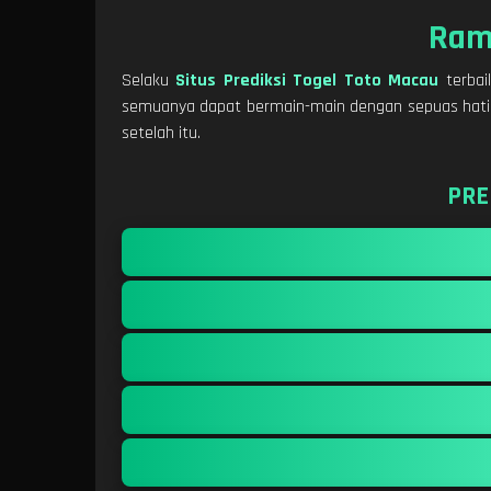
Rama
Selaku
Situs Prediksi Togel Toto Macau
terbai
semuanya dapat bermain-main dengan sepuas hati di
setelah itu.
PRE