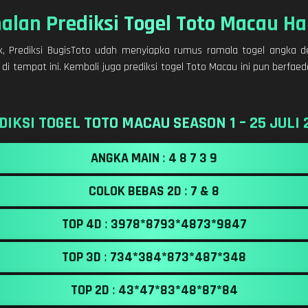
lan Prediksi Togel Toto Macau
Har
k, Prediksi BugisToto udah menyiapka rumus ramala togel angka de
 tempat ini. Kembali juga prediksi togel Toto Macau ini pun berfae
DIKSI TOGEL TOTO MACAU SEASON 1 – 25 JULI 
ANGKA MAIN
:
4 8 7 3 9
COLOK BEBAS 2D
:
7 & 8
TOP 4D
:
3978*8793*4873*9847
TOP 3D
:
734*384*873*487*348
TOP 2D
:
43*47*83*48*87*84