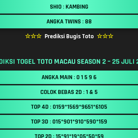
SHIO
:
KAMBING
ANGKA TWINS
:
88
☆☆☆
Prediksi Bugis Toto
☆☆☆
DIKSI TOGEL TOTO MACAU SEASON 2 – 25 JULI 
ANGKA MAIN
:
0 1 5 9 6
COLOK BEBAS 2D
:
1 & 5
TOP 4D
:
0159*1569*9651*6105
TOP 3D
:
015*901*910*590*159
TOP 2D
:
15*91*19*05*50*59