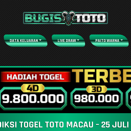
DATA KELUARAN
LIVE DRAW
PAITO WARNA
IKSI TOGEL TOTO MACAU – 25 JULI