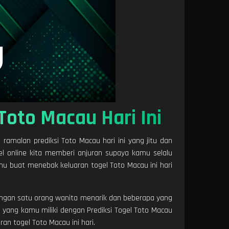
Toto Macau Hari Ini
ramalan prediksi Toto Macau hari ini yang jitu dan
el online kita memberi anjuran supaya kamu selalu
mu buat menebak keluaran togel Toto Macau ini hari
 dengan satu orang wanita menarik dan beberapa yang
i
yang kamu miliki dengan Prediksi Togel Toto Macau
an togel Toto Macau ini hari.