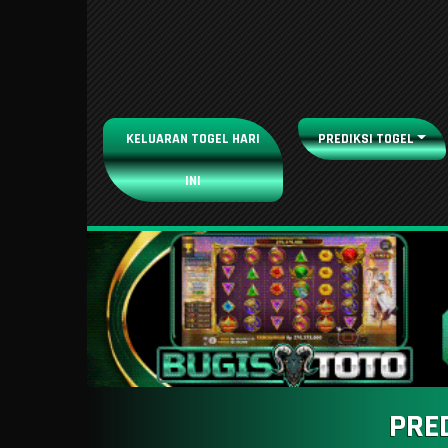
KELUARAN TOGEL HARI
PREDIKSI TOGEL
INI
PRED