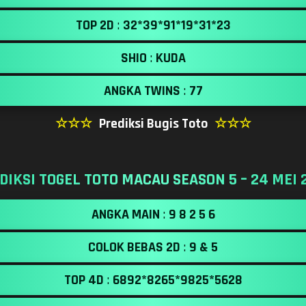
TOP 2D
:
32*39*91*19*31*23
SHIO
:
KUDA
ANGKA TWINS
:
77
☆☆☆
Prediksi Bugis Toto
☆☆☆
DIKSI TOGEL TOTO MACAU SEASON 5 – 24 MEI 
ANGKA MAIN
:
9 8 2 5 6
COLOK BEBAS 2D
:
9 & 5
TOP 4D
:
6892*8265*9825*5628