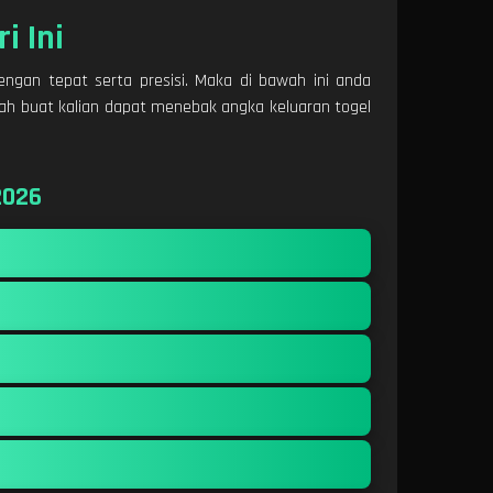
i Ini
ngan tepat serta presisi. Maka di bawah ini anda
dah buat kalian dapat menebak angka keluaran togel
2026