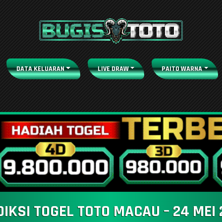
DATA KELUARAN
LIVE DRAW
PAITO WARNA
IKSI TOGEL TOTO MACAU – 24 MEI