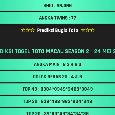
SHIO
:
ANJING
ANGKA TWINS
:
77
☆☆☆
Prediksi Bugis Toto
☆☆☆
DIKSI TOGEL TOTO MACAU SEASON 2 – 24 MEI 
ANGKA MAIN
:
8 3 4 9 0
COLOK BEBAS 2D
:
4 & 8
TOP 4D
:
0384*8349*3409*9043
TOP 3D
:
938*498*983*834*349
TOP 2D
:
39*83*49*84*34*38