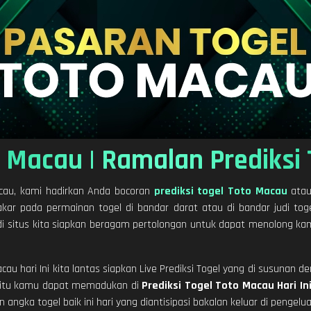
o Macau | Ramalan Prediksi 
cau, kami hadirkan Anda bocoran
prediksi togel Toto Macau
atau 
pakar pada permainan togel di bandar darat atau di bandar judi tog
 di situs kita siapkan beragam pertolongan untuk dapat menolong ka
au hari Ini kita lantas siapkan Live Prediksi Togel yang di susunan
ah itu kamu dapat memadukan di
Prediksi Togel Toto Macau Hari In
ngka togel baik ini hari yang diantisipasi bakalan keluar di pengeluar