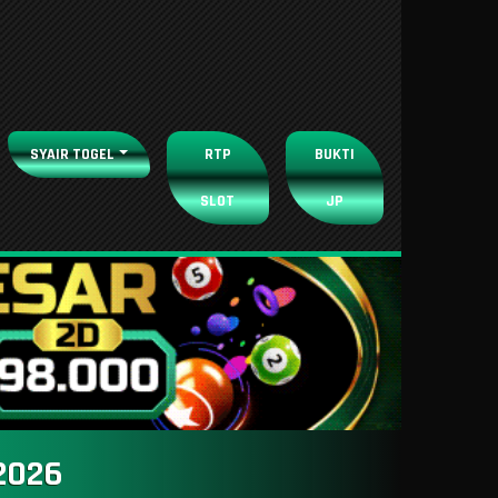
SYAIR TOGEL
RTP
BUKTI
SLOT
JP
2026