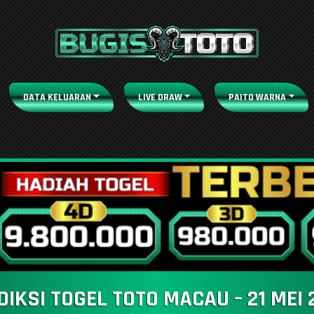
DATA KELUARAN
LIVE DRAW
PAITO WARNA
DIKSI TOGEL TOTO MACAU – 21 MEI 