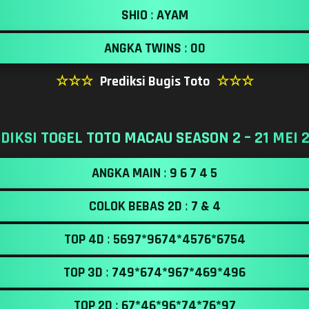
SHIO
:
AYAM
ANGKA TWINS
:
00
☆☆☆
Prediksi Bugis Toto
☆☆☆
DIKSI TOGEL TOTO MACAU SEASON 2 – 21 MEI 
ANGKA MAIN
:
9 6 7 4 5
COLOK BEBAS 2D
:
7 & 4
TOP 4D
:
5697*9674*4576*6754
TOP 3D
:
749*674*967*469*496
TOP 2D
:
67*46*96*74*76*97