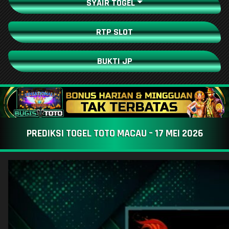
SYAIR TOGEL
RTP SLOT
BUKTI JP
PREDIKSI TOGEL TOTO MACAU – 17 MEI 2026