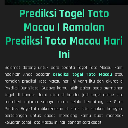
Prediksi Togel Toto
Macau | Ramalan
Prediksi Toto Macau Hari
Ini
Selamat datang untuk para pecinta Togel Toto Macau, kami
hadirkan Anda bocoran
prediksi togel Toto Macau
atau
ramalan prediksi Toto Macau hari ini yang jitu dan akurat di
Prediksi BugisToto. Supaya kamu lebih pakar pada permainan
togel di bandar darat atau di bandar judi togel online kita
memberi anjuran supaya kamu selalu berdatang ke Situs
Prediksi BugisToto dikarenakan di situs kita siapkan beragam
pertolongan untuk dapat menolong kamu buat menebak
keluaran togel Toto Macau ini hari dengan cara cepat.