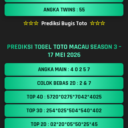
ANGKA TWINS
:
55
☆☆☆
Prediksi Bugis Toto
☆☆☆
PREDIKSI TOGEL TOTO MACAU SEASON 3 –
17 MEI 2026
ANGKA MAIN
:
4 0 2 5 7
COLOK BEBAS 2D
:
2 & 7
TOP 4D
:
5720*0275*7042*4025
TOP 3D
:
254*025*504*540*402
TOP 2D
:
02*20*05*50*25*45