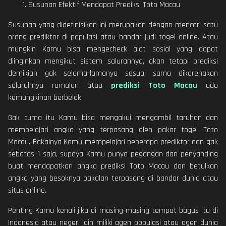
Susunan Efektif Mendapat Prediksi Toto Macau
Susunan yang didefinisikan ini merupakan dengan mencari satu
orang prediktor di populasi atau bandar judi togel online. Atau
mungkin Kamu bisa mengecheck alat sosial yang dapat
diinginkan mengikut sistem salurannya, akan tetapi prediksi
demikian gak selama-lamanya sesuai sama dikarenakan
seluruhnya ramalan atau
prediksi Toto Macau
ada
kemungkinan berbelok.
Gak cuma itu Kamu bisa mengakui mengambil taruhan dan
mempelajari angka yang terpasang oleh pakar togel Toto
Macau. Bakalnya Kamu mempelajari beberapa prediktor dan gak
sebatas 1 saja, supaya Kamu punya pegangan dan penyanding
buat mendapatkan angka prediksi Toto Macau dan betulkan
angka yang besoknya bakalan terpasang di bandar dunia atau
situs online.
Penting Kamu kenali jika di masing-masing tempat bagus itu di
Indonesia atau negeri lain miliki agen populasi atau agen dunia