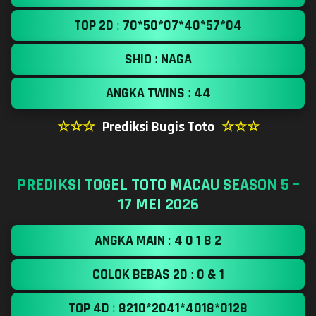
TOP 2D
:
70*50*07*40*57*04
SHIO
:
NAGA
ANGKA TWINS
:
44
☆☆☆
Prediksi Bugis Toto
☆☆☆
PREDIKSI TOGEL TOTO MACAU SEASON 5 –
17 MEI 2026
ANGKA MAIN
:
4 0 1 8 2
COLOK BEBAS 2D
:
0 & 1
TOP 4D
:
8210*2041*4018*0128