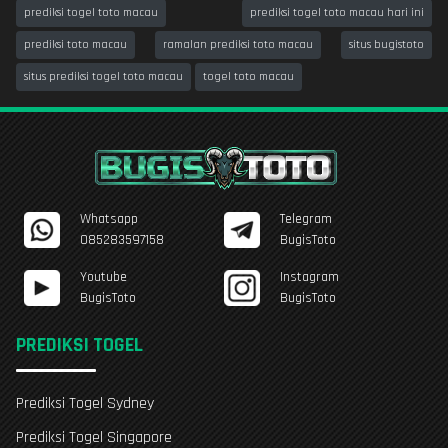
prediksi togel toto macau
prediksi togel toto macau hari ini
prediksi toto macau
ramalan prediksi toto macau
situs bugistoto
situs prediksi togel toto macau
togel toto macau
Whatsapp
Telegram
085283597158
BugisToto
Youtube
Instagram
BugisToto
BugisToto
PREDIKSI TOGEL
Prediksi Togel Sydney
Prediksi Togel Singapore