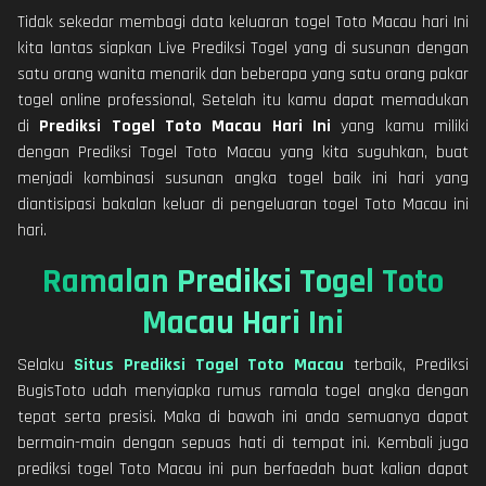
Tidak sekedar membagi data keluaran togel Toto Macau hari Ini
kita lantas siapkan Live Prediksi Togel yang di susunan dengan
satu orang wanita menarik dan beberapa yang satu orang pakar
togel online professional, Setelah itu kamu dapat memadukan
di
Prediksi Togel Toto Macau Hari Ini
yang kamu miliki
dengan Prediksi Togel Toto Macau yang kita suguhkan, buat
menjadi kombinasi susunan angka togel baik ini hari yang
diantisipasi bakalan keluar di pengeluaran togel Toto Macau ini
hari.
Ramalan Prediksi Togel Toto
Macau
Hari Ini
Selaku
Situs Prediksi Togel Toto Macau
terbaik, Prediksi
BugisToto udah menyiapka rumus ramala togel angka dengan
tepat serta presisi. Maka di bawah ini anda semuanya dapat
bermain-main dengan sepuas hati di tempat ini. Kembali juga
prediksi togel Toto Macau ini pun berfaedah buat kalian dapat