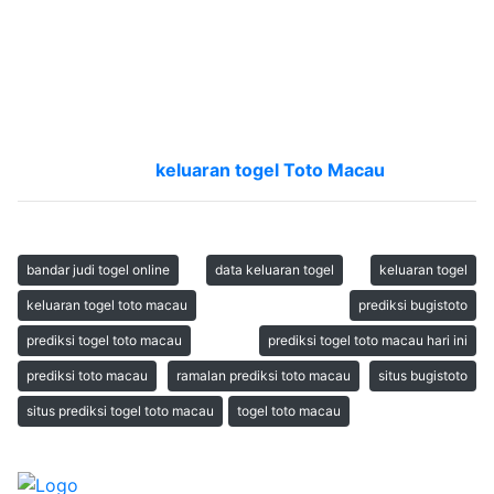
Nach supaya makin bertambah ringan bermain togel
Toto Macau terpercaya, ada sebaiknya anda terus
lihat prediksi togel Toto Macau terpercaya yang ada
di dalam Prediksi BugisToto togel online ini. Kami
jamin anda makin mudah kembali anda dalam
menebak angka
keluaran togel Toto Macau
.
Tags :
bandar judi togel online
data keluaran togel
keluaran togel
keluaran togel toto macau
prediksi bugistoto
prediksi togel toto macau
prediksi togel toto macau hari ini
prediksi toto macau
ramalan prediksi toto macau
situs bugistoto
situs prediksi togel toto macau
togel toto macau