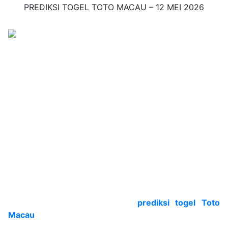
PREDIKSI TOGEL TOTO MACAU – 12 MEI 2026
Prediksi Togel Toto
Macau | Ramalan
Prediksi Toto Macau
Hari Ini
Selamat datang untuk para pecinta Togel Toto Macau,
kami hadirkan Anda bocoran
prediksi togel Toto
Macau
atau ramalan prediksi Toto Macau hari ini yang
jitu dan akurat di Prediksi BugisToto. Supaya kamu