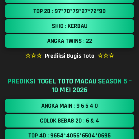
TOP 2D
:
97*70*79*27*72*90
SHIO
:
KERBAU
ANGKA TWINS
:
22
☆☆☆
Prediksi Bugis Toto
☆☆☆
PREDIKSI TOGEL TOTO MACAU SEASON 5 –
10 MEI 2026
ANGKA MAIN
:
9 6 5 4 0
COLOK BEBAS 2D
:
6 & 4
TOP 4D
:
9654*4056*6504*0695