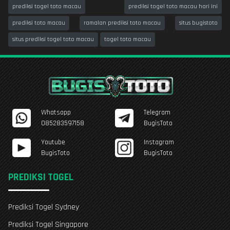
prediksi togel toto macau
prediksi togel toto macau hari ini
prediksi toto macau
ramalan prediksi toto macau
situs bugistoto
situs prediksi togel toto macau
togel toto macau
Whatsapp
Telegram
085283597158
BugisToto
Youtube
Instagram
BugisToto
BugisToto
PREDIKSI TOGEL
Prediksi Togel Sydney
Prediksi Togel Singapore