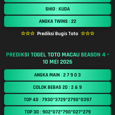
SHIO
:
KUDA
ANGKA TWINS
:
22
☆☆☆
Prediksi Bugis Toto
☆☆☆
PREDIKSI TOGEL TOTO MACAU SEASON 4 –
10 MEI 2026
ANGKA MAIN
:
2 7 9 0 3
COLOK BEBAS 2D
:
2 & 9
TOP 4D
:
7930*3729*2790*0397
TOP 3D
:
902*072*790*027*279