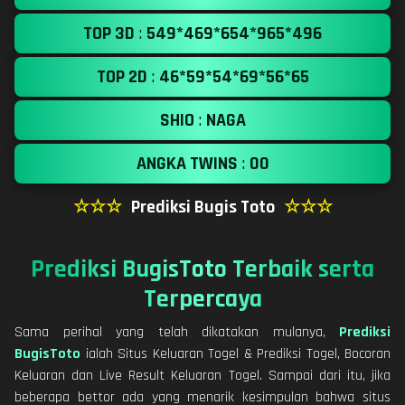
TOP 3D
:
549*469*654*965*496
TOP 2D
:
46*59*54*69*56*65
SHIO
:
NAGA
ANGKA TWINS
:
00
☆☆☆
Prediksi Bugis Toto
☆☆☆
Prediksi BugisToto Terbaik serta
Terpercaya
Sama perihal yang telah dikatakan mulanya,
Prediksi
BugisToto
ialah Situs Keluaran Togel & Prediksi Togel, Bocoran
Keluaran dan Live Result Keluaran Togel. Sampai dari itu, jika
beberapa bettor ada yang menarik kesimpulan bahwa situs