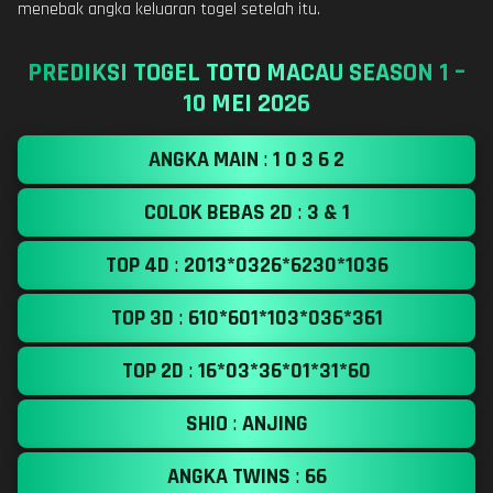
menebak angka keluaran togel setelah itu.
PREDIKSI TOGEL TOTO MACAU SEASON 1 –
10 MEI 2026
ANGKA MAIN
:
1 0 3 6 2
COLOK BEBAS 2D
:
3 & 1
TOP 4D
:
2013*0326*6230*1036
TOP 3D
:
610*601*103*036*361
TOP 2D
:
16*03*36*01*31*60
SHIO
:
ANJING
ANGKA TWINS
:
66