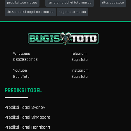
prediksi toto macau
ramalan prediksi toto macau
situs bugistoto
situs prediksi togel toto macau
togel toto macau
Whatsapp
Telegram
085283597158
BugisToto
Youtube
Instagram
BugisToto
BugisToto
PREDIKSI TOGEL
Prediksi Togel Sydney
Prediksi Togel Singapore
Prediksi Togel Hongkong