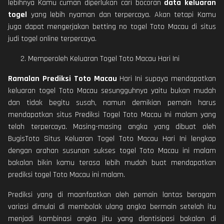
lebihnya Kamu cuman diperlukan cari bocoran
data keluaran
togel
yang lebih nyaman dan terpercaya. Akan tetapi Kamu
juga dapat mengerjakan betting no togel Toto Macau di situs
judi togel online terpercaya.
Memperoleh Keluaran Togel Toto Macau Hari Ini
Ramalan
Prediksi
Toto Macau
Hari Ini supaya mendapatkan
keluaran togel Toto Macau sesungguhnya yaitu bukan mudah
dan tidak begitu susah, namun demikian pemain harus
mendapatkan situs Prediksi Togel Toto Macau Ini malam yang
telah terpercaya. Masing-masing angka yang dibuat oleh
BugisToto Situs Keluaran Togel Toto Macau Hari Ini lengkap
dengan arahan susunan sukses togel Toto Macau ini malam
bakalan bikin kamu terasa lebih mudah buat mendapatkan
prediksi togel Toto Macau ini malam.
Prediksi yang di maanfaatkan oleh pemain lantas beragam
variasi dimulai di membolak ulang angka bermain setelah itu
menjadi kombinasi angka jitu yang diantisipasi bakalan di