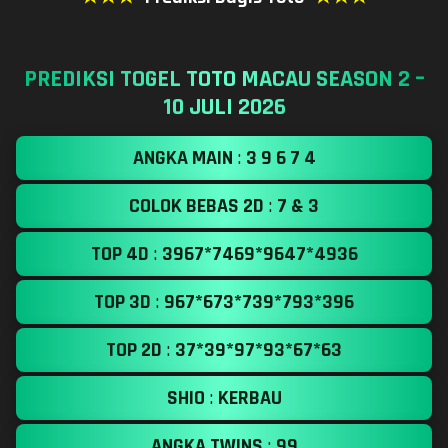
PREDIKSI TOGEL TOTO MACAU SEASON 2 –
10 JULI 2026
ANGKA MAIN
:
3 9 6 7 4
COLOK BEBAS 2D
:
7 & 3
TOP 4D
:
3967*7469*9647*4936
TOP 3D
:
967*673*739*793*396
TOP 2D
:
37*39*97*93*67*63
SHIO
:
KERBAU
ANGKA TWINS
:
99