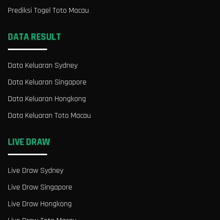
Prediksi Togel Toto Macau
DATA RESULT
Data Keluaran Sydney
Data Keluaran Singapore
Data Keluaran Hongkong
Data Keluaran Toto Macau
LIVE DRAW
Live Draw Sydney
Live Draw Singapore
Live Draw Hongkong