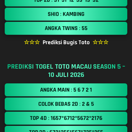
TOP 2D
:
31*51*12*53*13*32
SHIO
:
KAMBING
ANGKA TWINS
:
55
☆☆☆
Prediksi Bugis Toto
☆☆☆
PREDIKSI TOGEL TOTO MACAU SEASON 5 –
10 JULI 2026
ANGKA MAIN
:
5 6 7 2 1
COLOK BEBAS 2D
:
2 & 5
TOP 4D
:
1657*6712*5672*2176