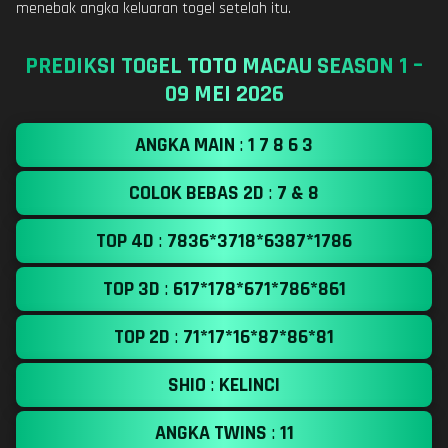
menebak angka keluaran togel setelah itu.
PREDIKSI TOGEL TOTO MACAU SEASON 1 –
09 MEI 2026
ANGKA MAIN
:
1 7 8 6 3
COLOK BEBAS 2D
:
7 & 8
TOP 4D
:
7836*3718*6387*1786
TOP 3D
:
617*178*671*786*861
TOP 2D
:
71*17*16*87*86*81
SHIO
:
KELINCI
ANGKA TWINS
:
11