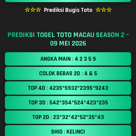
☆☆☆
Prediksi Bugis Toto
☆☆☆
PREDIKSI TOGEL TOTO MACAU SEASON 2 –
09 MEI 2026
ANGKA MAIN
:
4 2 3 5 9
COLOK BEBAS 2D
:
4 & 5
TOP 4D
:
4235*5932*2395*9243
TOP 3D
:
542*354*524*423*235
TOP 2D
:
23*32*42*52*35*43
SHIO
:
KELINCI