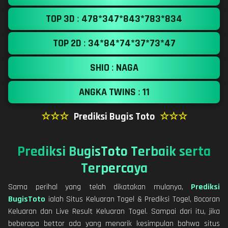
TOP 3D
:
478*347*843*783*834
TOP 2D
:
34*84*74*37*73*47
SHIO
:
NAGA
ANGKA TWINS
:
11
☆☆☆
Prediksi Bugis Toto
☆☆☆
Prediksi BugisToto Terbaik serta
Terpercaya
Sama perihal yang telah dikatakan mulanya,
Prediksi
BugisToto
ialah Situs Keluaran Togel & Prediksi Togel, Bocoran
Keluaran dan Live Result Keluaran Togel. Sampai dari itu, jika
beberapa bettor ada yang menarik kesimpulan bahwa situs