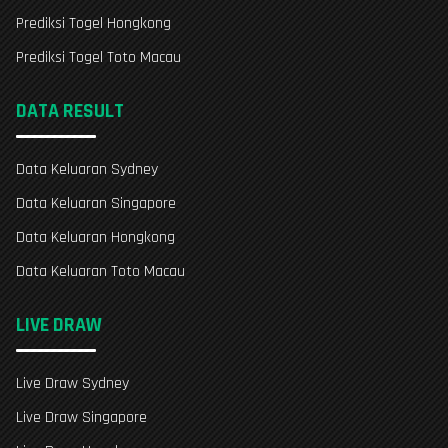
Prediksi Togel Hongkong
Prediksi Togel Toto Macau
DATA RESULT
Data Keluaran Sydney
Data Keluaran Singapore
Data Keluaran Hongkong
Data Keluaran Toto Macau
LIVE DRAW
Live Draw Sydney
Live Draw Singapore