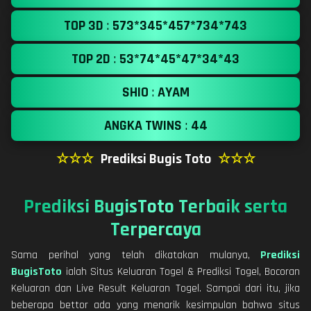
TOP 3D
:
573*345*457*734*743
TOP 2D
:
53*74*45*47*34*43
SHIO
:
AYAM
ANGKA TWINS
:
44
☆☆☆
Prediksi Bugis Toto
☆☆☆
Prediksi BugisToto Terbaik serta
Terpercaya
Sama perihal yang telah dikatakan mulanya,
Prediksi
BugisToto
ialah Situs Keluaran Togel & Prediksi Togel, Bocoran
Keluaran dan Live Result Keluaran Togel. Sampai dari itu, jika
beberapa bettor ada yang menarik kesimpulan bahwa situs