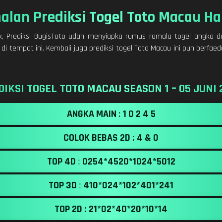
lan Prediksi Togel Toto Macau
Har
k, Prediksi BugisToto udah menyiapka rumus ramala togel angka de
 tempat ini. Kembali juga prediksi togel Toto Macau ini pun berfae
DIKSI TOGEL TOTO MACAU SEASON 1 – 05 JUNI 
ANGKA MAIN
:
1 0 2 4 5
COLOK BEBAS 2D
:
4 & 0
TOP 4D
:
0254*4520*1024*5012
TOP 3D
:
410*024*102*401*241
TOP 2D
:
21*02*40*20*10*14