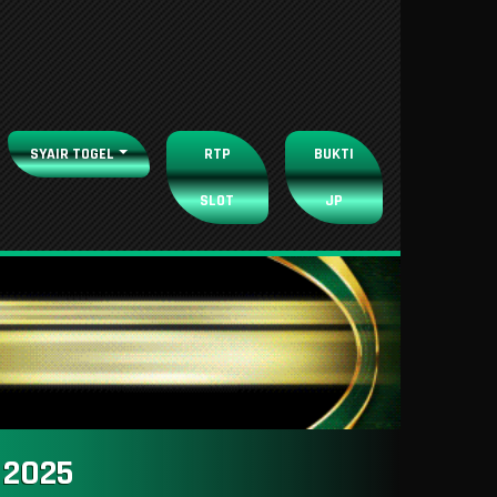
SYAIR TOGEL
RTP
BUKTI
SLOT
JP
 2025