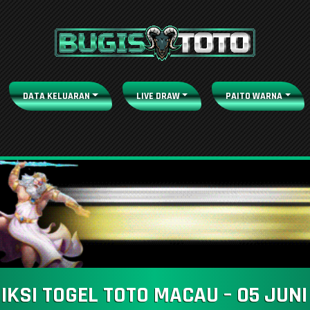
DATA KELUARAN
LIVE DRAW
PAITO WARNA
IKSI TOGEL TOTO MACAU – 05 JUNI