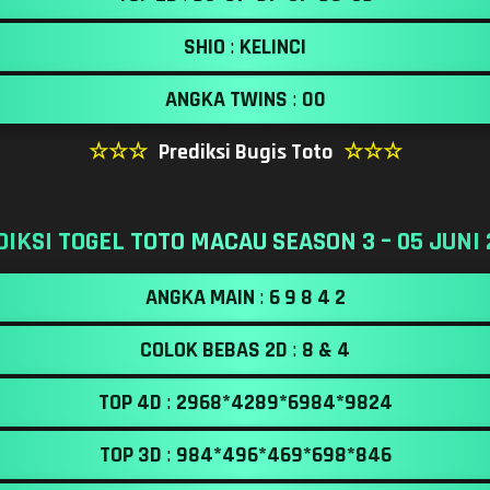
SHIO
:
KELINCI
ANGKA TWINS
:
00
☆☆☆
Prediksi Bugis Toto
☆☆☆
DIKSI TOGEL TOTO MACAU SEASON 3 – 05 JUNI 
ANGKA MAIN
:
6 9 8 4 2
COLOK BEBAS 2D
:
8 & 4
TOP 4D
:
2968*4289*6984*9824
TOP 3D
:
984*496*469*698*846