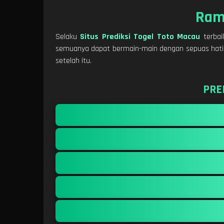
Rama
Selaku
Situs Prediksi Togel Toto Macau
terbai
semuanya dapat bermain-main dengan sepuas hati di
setelah itu.
PRE