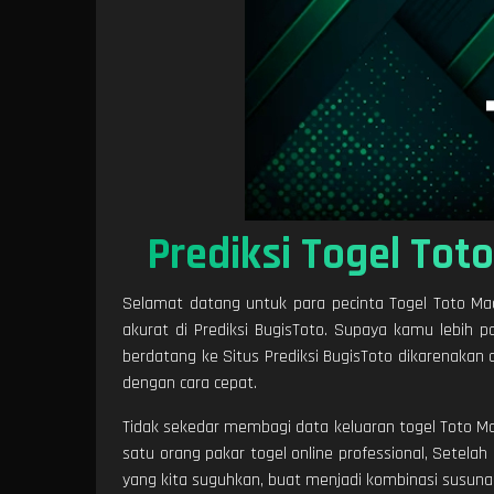
Prediksi Togel Tot
Selamat datang untuk para pecinta Togel Toto Ma
akurat di Prediksi BugisToto. Supaya kamu lebih 
berdatang ke Situs Prediksi BugisToto dikarenakan
dengan cara cepat.
Tidak sekedar membagi data keluaran togel Toto Mac
satu orang pakar togel online professional, Setel
yang kita suguhkan, buat menjadi kombinasi susunan a