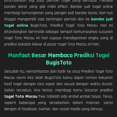
ditambahkan lagi buat pemain togel yang bernazar menjadi
bandar darat yang gak miliki effect. Bandar judi togel online
membagi kemungkinan yang pengen jadi bandar dunia, kiat-nya
tinggal mengambil saja bettingan pemain dan ke
bandar judi
togel online
BugisToto. Prediksi Togel Toto Macau Hari Ini
ditandangkan bertindak sebagai tempat berkumpulnya susunan
togel Toto Macau ini hari supaya mendapatkan angka yang di
prediksi bakalan keluar di pasar togel Toto Macau ini hari.
Manfaat Besar
Membaca Prediksi Togel
BugisToto
Sesudah itu, kemanfaatan dari hadir ke situs Prediksi Togel Toto
Macau resmi kita ialah BugisToto kamu dapat tonton keluaran
hasil togel dengan cara cepat dan sesuai dengan waktu durasi.
Selain tersebut, kita lantas membagi kamu bocoran prediksi
togel Toto Macau
free tidaklah ada embel embel bayar. Terus,
seperti beberapa yang tersebarkan dalam internet, sama
dengan di facebook, twitter, dan sosial media yang lainnya.