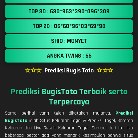
TOP 3D
:
630*963*390*096*309
TOP 2D
:
06*60*96*03*69*90
SHIO
:
MONYET
ANGKA TWINS
:
66
☆☆☆
Prediksi Bugis Toto
☆☆☆
Prediksi BugisToto Terbaik serta
Terpercaya
Sama perihal yang telah dikatakan mulanya,
Prediksi
BugisToto
ialah Situs Keluaran Togel & Prediksi Togel, Bocoran
Keluaran dan Live Result Keluaran Togel. Sampai dari itu, jika
beberapa bettor ada yang menarik kesimpulan bahwa situs