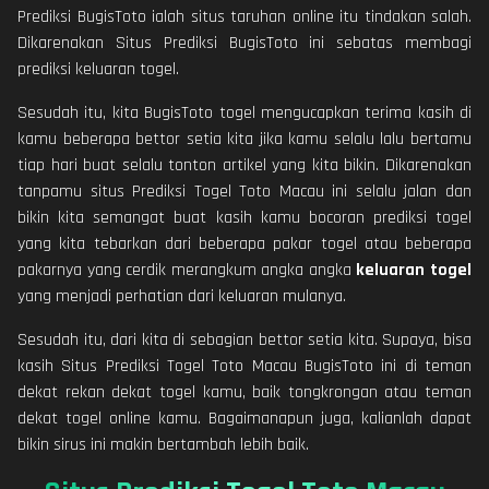
Prediksi BugisToto ialah situs taruhan online itu tindakan salah.
Dikarenakan Situs Prediksi BugisToto ini sebatas membagi
prediksi keluaran togel.
Sesudah itu, kita BugisToto togel mengucapkan terima kasih di
kamu beberapa bettor setia kita jika kamu selalu lalu bertamu
tiap hari buat selalu tonton artikel yang kita bikin. Dikarenakan
tanpamu situs Prediksi Togel Toto Macau ini selalu jalan dan
bikin kita semangat buat kasih kamu bocoran prediksi togel
yang kita tebarkan dari beberapa pakar togel atau beberapa
pakarnya yang cerdik merangkum angka angka
keluaran togel
yang menjadi perhatian dari keluaran mulanya.
Sesudah itu, dari kita di sebagian bettor setia kita. Supaya, bisa
kasih Situs Prediksi Togel Toto Macau BugisToto ini di teman
dekat rekan dekat togel kamu, baik tongkrongan atau teman
dekat togel online kamu. Bagaimanapun juga, kalianlah dapat
bikin sirus ini makin bertambah lebih baik.