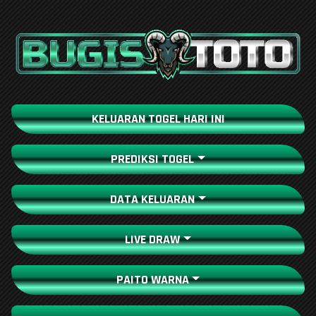
KELUARAN TOGEL HARI INI
PREDIKSI TOGEL
DATA KELUARAN
LIVE DRAW
PAITO WARNA