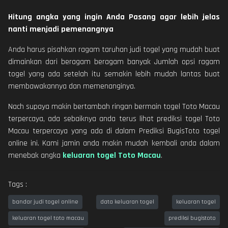
Hitung angka yang ingin Anda Pasang agar lebih jelas
nanti menjadi pemenangnya
Anda harus pisahkan ragam taruhan judi togel yang mudah buat
dimainkan dari beragam beragam banyak Jumlah opsi ragam
togel yang ada setelah itu semakin lebih mudah lantas buat
membawakannya dan memenanginya.
Nach supaya makin bertambah ringan bermain togel Toto Macau
terpercaya, ada sebaiknya anda terus lihat prediksi togel Toto
Macau terpercaya yang ada di dalam Prediksi BugisToto togel
online ini. Kami jamin anda makin mudah kembali anda dalam
menebak angka
keluaran togel Toto Macau
.
Tags :
bandar judi togel online
data keluaran togel
keluaran togel
keluaran togel toto macau
prediksi bugistoto