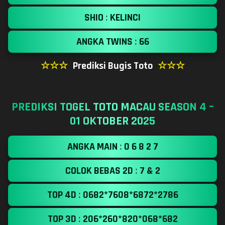
SHIO
:
KELINCI
ANGKA TWINS
:
66
☆☆☆
Prediksi Bugis Toto
☆☆☆
PREDIKSI TOGEL TOTO MACAU SEASON 4 –
01 OKTOBER 2025
ANGKA MAIN
:
0 6 8 2 7
COLOK BEBAS 2D
:
7 & 2
TOP 4D
:
0682*7608*6872*2786
TOP 3D
:
206*260*820*068*682