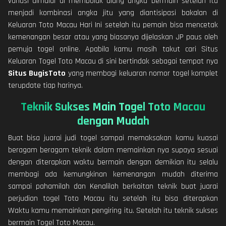
variasi dimulai di membolak ulang angka bermain setelah itu
menjadi kombinasi angka jitu yang diantisipasi bakalan di
Keluaran Toto Macau Hari Ini setelah itu pemain bisa mencetak
kemenangan besar atau yang biasanya dijelaskan JP paus oleh
pemuja togel online. Apabila kamu masih takut cari Situs
Keluaran Togel Toto Macau di sini bertindak sebagai tempat nya
Situs BugisToto
yang membagi keluaran nomor togel komplet
terupdate tiap harinya.
Teknik Sukses Main Togel Toto Macau
dengan
Mudah
Buat bisa juarai judi togel sampai memaksakan kamu kuasai
beragam beragam teknik dalam memainkan nya supaya sesuai
dengan diterapkan waktu bermain dengan demikian itu selalu
membagi ada kemungkinan kemenangan mudah diterima
sampai pahamilah dan Kenalilah berkaitan teknik buat juarai
perjudian togel Toto Macau itu setelah itu bisa diterapkan
Waktu kamu memainkan pengiring itu. Setelah itu teknik sukses
bermain Togel Toto Macau.