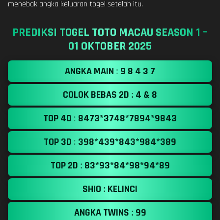
menebak angka keluaran togel setelah itu.
PREDIKSI TOGEL TOTO MACAU SEASON 1 –
01 OKTOBER 2025
ANGKA MAIN
:
9 8 4 3 7
COLOK BEBAS 2D
:
4 & 8
TOP 4D
:
8473*3748*7894*9843
TOP 3D
:
398*439*843*984*389
TOP 2D
:
83*93*84*98*94*89
SHIO
:
KELINCI
ANGKA TWINS
:
99