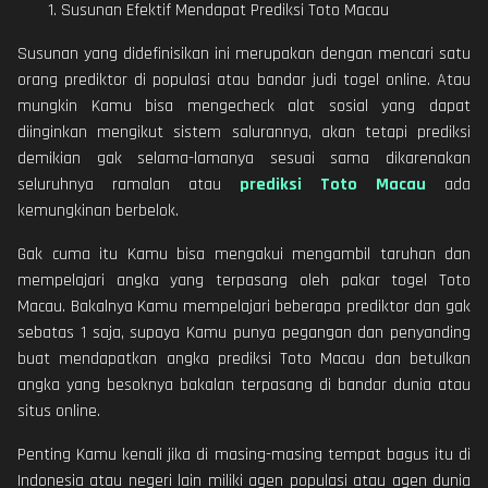
Susunan Efektif Mendapat Prediksi Toto Macau
Susunan yang didefinisikan ini merupakan dengan mencari satu
orang prediktor di populasi atau bandar judi togel online. Atau
mungkin Kamu bisa mengecheck alat sosial yang dapat
diinginkan mengikut sistem salurannya, akan tetapi prediksi
demikian gak selama-lamanya sesuai sama dikarenakan
seluruhnya ramalan atau
prediksi Toto Macau
ada
kemungkinan berbelok.
Gak cuma itu Kamu bisa mengakui mengambil taruhan dan
mempelajari angka yang terpasang oleh pakar togel Toto
Macau. Bakalnya Kamu mempelajari beberapa prediktor dan gak
sebatas 1 saja, supaya Kamu punya pegangan dan penyanding
buat mendapatkan angka prediksi Toto Macau dan betulkan
angka yang besoknya bakalan terpasang di bandar dunia atau
situs online.
Penting Kamu kenali jika di masing-masing tempat bagus itu di
Indonesia atau negeri lain miliki agen populasi atau agen dunia