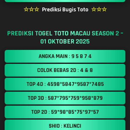
☆☆☆
Prediksi Bugis Toto
☆☆☆
PREDIKSI TOGEL TOTO MACAU SEASON 2 –
01 OKTOBER 2025
ANGKA MAIN
:
9 5 8 7 4
COLOK BEBAS 2D
:
4 & 8
TOP 4D
:
4598*5847*9587*7485
TOP 3D
:
587*795*759*958*879
TOP 2D
:
59*98*85*75*97*57
SHIO
:
KELINCI