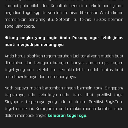
sampai pahamilah dan Kenalilah berkaitan teknik buat juarai
perjudian togel sgp itu setelah itu bisa diterapkan Waktu kamu
memainkan pengiring itu. Setelah itu teknik sukses bermain
Togel Singapore.
Hitung angka yang ingin Anda Pasang agar lebih jelas
nanti menjadi pemenangnya
Anda harus pisahkan ragam taruhan judi togel yang mudah buat
dimainkan dari beragam beragam banyak Jumlah opsi ragam
togel yang ada setelah itu semakin lebih mudah lantas buat
membawakannya dan memenanginya.
Nach supaya makin bertambah ringan bermain togel Singapore
terpercaya, ada sebaiknya anda terus lihat prediksi togel
Singapore terpercaya yang ada di dalam Prediksi BugisToto
togel online ini. Kami jamin anda makin mudah kembali anda
dalam menebak angka
keluaran togel sgp
.