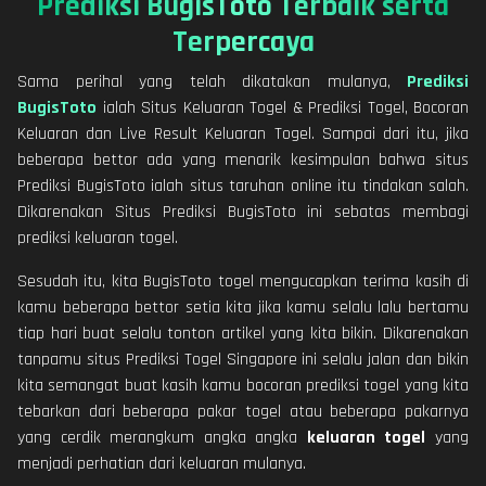
Prediksi BugisToto Terbaik serta
Terpercaya
Sama perihal yang telah dikatakan mulanya,
Prediksi
BugisToto
ialah Situs Keluaran Togel & Prediksi Togel, Bocoran
Keluaran dan Live Result Keluaran Togel. Sampai dari itu, jika
beberapa bettor ada yang menarik kesimpulan bahwa situs
Prediksi BugisToto ialah situs taruhan online itu tindakan salah.
Dikarenakan Situs Prediksi BugisToto ini sebatas membagi
prediksi keluaran togel.
Sesudah itu, kita BugisToto togel mengucapkan terima kasih di
kamu beberapa bettor setia kita jika kamu selalu lalu bertamu
tiap hari buat selalu tonton artikel yang kita bikin. Dikarenakan
tanpamu situs Prediksi Togel Singapore ini selalu jalan dan bikin
kita semangat buat kasih kamu bocoran prediksi togel yang kita
tebarkan dari beberapa pakar togel atau beberapa pakarnya
yang cerdik merangkum angka angka
keluaran togel
yang
menjadi perhatian dari keluaran mulanya.