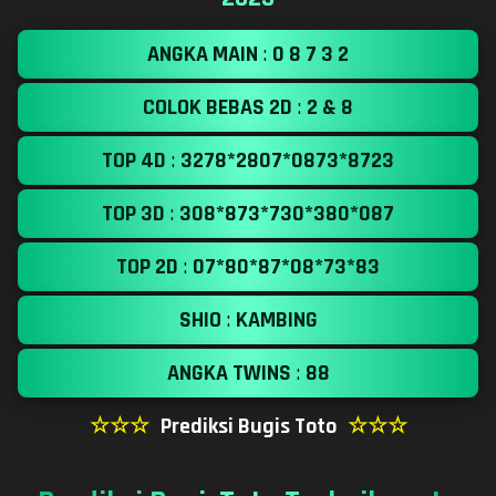
ANGKA MAIN
:
0 8 7 3 2
COLOK BEBAS 2D
:
2 & 8
TOP 4D
:
3278*2807*0873*8723
TOP 3D
:
308*873*730*380*087
TOP 2D
:
07*80*87*08*73*83
SHIO
:
KAMBING
ANGKA TWINS
:
88
☆☆☆
Prediksi Bugis Toto
☆☆☆