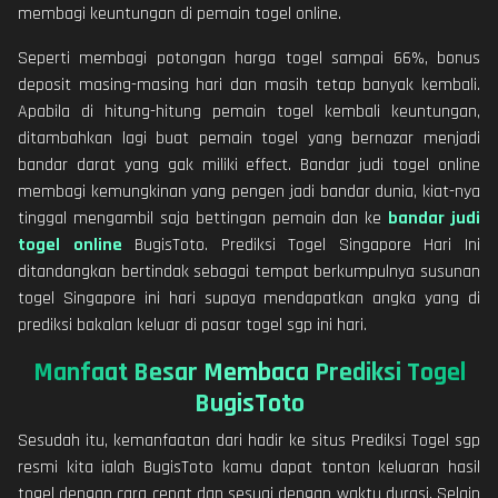
membagi keuntungan di pemain togel online.
Seperti membagi potongan harga togel sampai 66%, bonus
deposit masing-masing hari dan masih tetap banyak kembali.
Apabila di hitung-hitung pemain togel kembali keuntungan,
ditambahkan lagi buat pemain togel yang bernazar menjadi
bandar darat yang gak miliki effect. Bandar judi togel online
membagi kemungkinan yang pengen jadi bandar dunia, kiat-nya
tinggal mengambil saja bettingan pemain dan ke
bandar judi
togel online
BugisToto. Prediksi Togel Singapore Hari Ini
ditandangkan bertindak sebagai tempat berkumpulnya susunan
togel Singapore ini hari supaya mendapatkan angka yang di
prediksi bakalan keluar di pasar togel sgp ini hari.
Manfaat Besar
Membaca Prediksi Togel
BugisToto
Sesudah itu, kemanfaatan dari hadir ke situs Prediksi Togel sgp
resmi kita ialah BugisToto kamu dapat tonton keluaran hasil
togel dengan cara cepat dan sesuai dengan waktu durasi. Selain