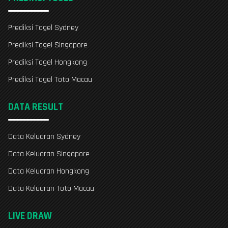
Prediksi Togel Sydney
Prediksi Togel Singapore
Prediksi Togel Hongkong
Prediksi Togel Toto Macau
DATA RESULT
Data Keluaran Sydney
Data Keluaran Singapore
Data Keluaran Hongkong
Data Keluaran Toto Macau
LIVE DRAW