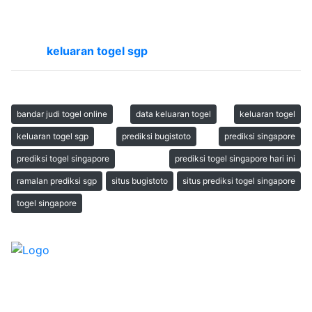
prediksi togel Singapore terpercaya yang ada di
dalam Prediksi BugisToto togel online ini. Kami jamin
anda makin mudah kembali anda dalam menebak
angka
keluaran togel sgp
.
Tags :
bandar judi togel online
data keluaran togel
keluaran togel
keluaran togel sgp
prediksi bugistoto
prediksi singapore
prediksi togel singapore
prediksi togel singapore hari ini
ramalan prediksi sgp
situs bugistoto
situs prediksi togel singapore
togel singapore
Whatsapp
Telegram
Youtube
Instagram
085283597158
BugisToto
BugisToto
BugisToto