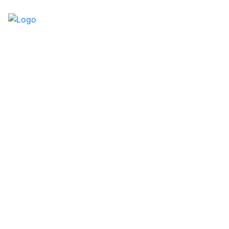
Keluaran Togel Hari Ini
Prediksi Togel
Data Keluaran
Live Draw
Paito Warna
Syair Togel
RTP Slot
Bukti JP