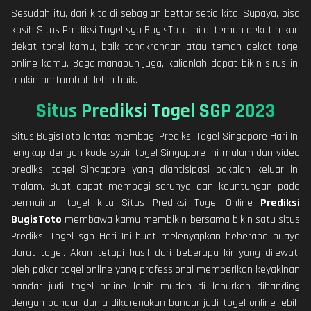
Sesudah itu, dari kita di sebagian bettor setia kita. Supaya, bisa
kasih Situs Prediksi Togel sgp BugisToto ini di teman dekat rekan
dekat togel kamu, baik tongkrongan atau teman dekat togel
online kamu. Bagaimanapun juga, kalianlah dapat bikin sirus ini
makin bertambah lebih baik.
Situs Prediksi Togel SGP 2023
Situs BugisToto lantas membagi Prediksi Togel Singapore Hari Ini
lengkap dengan kode syair togel Singapore ini malam dan video
prediksi togel Singapore yang diantisipasi bakalan keluar ini
malam. Buat dapat membagi serunya dan keuntungan pada
permainan togel kita Situs Prediksi Togel Online
Prediksi
BugisToto
membawa kamu membikin bersama bikin satu situs
Prediksi Togel sgp Hari Ini buat melenyapkan beberapa buaya
darat togel. Akan tetapi hasil dari beberapa kir yang dilewati
oleh pakar togel online yang professional memberikan keyakinan
bandar judi togel online lebih mudah di leburkan dibanding
dengan bandar dunia dikarenakan bandar judi togel online lebih