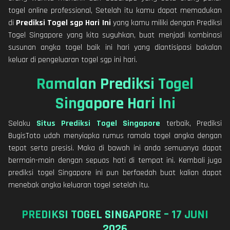
togel online professional, Setelah itu kamu dapat memadukan
di
Prediksi Togel sgp Hari Ini
yang kamu miliki dengan Prediksi
Togel Singapore yang kita suguhkan, buat menjadi kombinasi
susunan angka togel baik ini hari yang diantisipasi bakalan
keluar di pengeluaran togel sgp ini hari.
Ramalan Prediksi Togel
Singapore
Hari Ini
Selaku
Situs Prediksi Togel Singapore
terbaik, Prediksi
BugisToto udah menyiapka rumus ramala togel angka dengan
tepat serta presisi. Maka di bawah ini anda semuanya dapat
bermain-main dengan sepuas hati di tempat ini. Kembali juga
prediksi togel Singapore ini pun berfaedah buat kalian dapat
menebak angka keluaran togel setelah itu.
PREDIKSI TOGEL SINGAPORE – 17 JUNI
2026