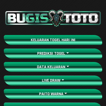
KELUARAN TOGEL HARI INI
PREDIKSI TOGEL
DATA KELUARAN
LIVE DRAW
PAITO WARNA