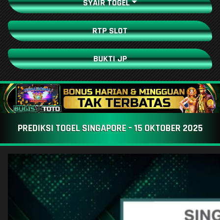
SYAIR TOGEL
RTP SLOT
BUKTI JP
PREDIKSI TOGEL SINGAPORE – 15 OKTOBER 2025