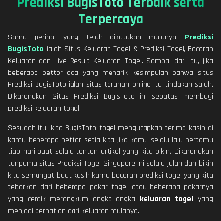
Prediksi BugisToto Terbaik serta
Terpercaya
Sama perihal yang telah dikatakan mulanya,
Prediksi
BugisToto
ialah Situs Keluaran Togel & Prediksi Togel, Bocoran
Keluaran dan Live Result Keluaran Togel. Sampai dari itu, jika
beberapa bettor ada yang menarik kesimpulan bahwa situs
Prediksi BugisToto ialah situs taruhan online itu tindakan salah.
Dikarenakan Situs Prediksi BugisToto ini sebatas membagi
prediksi keluaran togel.
Sesudah itu, kita BugisToto togel mengucapkan terima kasih di
kamu beberapa bettor setia kita jika kamu selalu lalu bertamu
tiap hari buat selalu tonton artikel yang kita bikin. Dikarenakan
tanpamu situs Prediksi Togel Singapore ini selalu jalan dan bikin
kita semangat buat kasih kamu bocoran prediksi togel yang kita
tebarkan dari beberapa pakar togel atau beberapa pakarnya
yang cerdik merangkum angka angka
keluaran togel
yang
menjadi perhatian dari keluaran mulanya.