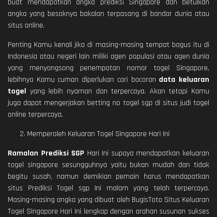
buat mendapatkan angka prediksi Singapore dan betulkan
angka yang besoknya bakalan terpasang di bandar dunia atau
situs online.
Penting Kamu kenali jika di masing-masing tempat bagus itu di
Indonesia atau negeri lain miliki agen populasi atau agen dunia
yang menyongsong penempatan nomor togel Singapore,
lebihnya Kamu cuman diperlukan cari bocoran
data keluaran
togel
yang lebih nyaman dan terpercaya. Akan tetapi Kamu
juga dapat mengerjakan betting no togel sgp di situs judi togel
online terpercaya.
Memperoleh Keluaran Togel Singapore Hari Ini
Ramalan
Prediksi
SGP
Hari Ini supaya mendapatkan keluaran
togel singapore sesungguhnya yaitu bukan mudah dan tidak
begitu susah, namun demikian pemain harus mendapatkan
situs Prediksi Togel sgp Ini malam yang telah terpercaya.
Masing-masing angka yang dibuat oleh BugisToto Situs Keluaran
Togel Singapore Hari Ini lengkap dengan arahan susunan sukses