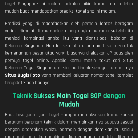
togel Singapore ini malam bakalan bikin kamu terasa lebih
mudah buat mendapatkan prediksi togel sgp ini malam.
Prediksi yang di maanfaatkan oleh pemain lantas beragam
variasi dimulai di membolak ulang angka bermain setelah itu
menjadi kombinasi angka jitu yang diantisipasi bakalan di
Keluaran Singapore Hari Ini setelah itu pemain bisa mencetak
kemenangan besar atau yang biasanya dijelaskan JP paus oleh
pemuja togel online. Apabila kamu masih takut cari Situs
Keluaran Togel Singapore di sini bertindak sebagai tempat nya
Situs BugisToto
yang membagi keluaran nomor togel komplet
terupdate tiap harinya.
Teknik Sukses Main Togel SGP dengan
Mudah
Buat bisa juarai judi togel sampai memaksakan kamu kuasai
beragam beragam teknik dalam memainkan nya supaya sesuai
dengan diterapkan waktu bermain dengan demikian itu selalu
membagi ada kemungkinan kemenangan mudah diterima