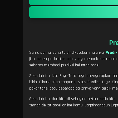
Pr
Sama perihal yang telah dikatakan mulanya,
Predik
jika beberapa bettor ada yang menarik kesimpulan b
sebatas membagi prediksi keluaran togel.
Sesudah itu, kita BugisToto togel mengucapkan terim
bikin. Dikarenakan tanpamu situs Prediksi Togel Sin
pakar togel atau beberapa pakarnya yang cerdik 
Sesudah itu, dari kita di sebagian bettor setia kit
teman dekat togel online kamu. Bagaimanapun juga, k