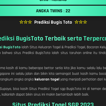
ANGKA TWINS
:
22
☆☆☆
Prediksi Bugis Toto
☆☆☆
ediksi BugisToto Terbaik serta Terperc
si
BugisToto
ialah Situs Keluaran Togel & Prediksi Togel, Bocoran Kel
ahwa situs Prediksi BugisToto ialah situs taruhan online itu tinda
a kasih di kamu beberapa bettor setia kita jika kamu selalu lalu be
gapore ini selalu jalan dan bikin kita semangat buat kasih kamu boc
merangkum angka angka
keluaran togel
yang menjadi perhatian dari k
a. Supaya, bisa kasih Situs Prediksi Togel sgp BugisToto ini di teman
alianlah dapat bikin sirus ini makin bertambah lebih baik.
Situs Prediksi Togel SGP 2023