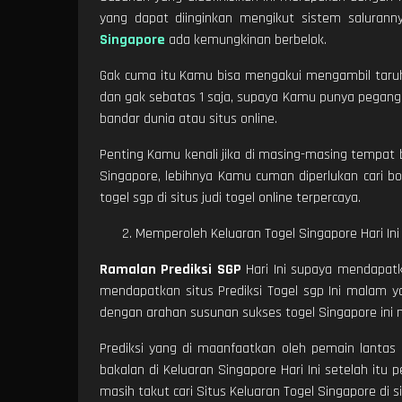
yang dapat diinginkan mengikut sistem salurann
Singapore
ada kemungkinan berbelok.
Gak cuma itu Kamu bisa mengakui mengambil taruh
dan gak sebatas 1 saja, supaya Kamu punya pegang
bandar dunia atau situs online.
Penting Kamu kenali jika di masing-masing tempat 
Singapore, lebihnya Kamu cuman diperlukan cari b
togel sgp di situs judi togel online terpercaya.
Memperoleh Keluaran Togel Singapore Hari Ini
Ramalan
Prediksi
SGP
Hari Ini supaya mendapat
mendapatkan situs Prediksi Togel sgp Ini malam ya
dengan arahan susunan sukses togel Singapore ini 
Prediksi yang di maanfaatkan oleh pemain lantas 
bakalan di Keluaran Singapore Hari Ini setelah it
masih takut cari Situs Keluaran Togel Singapore di 