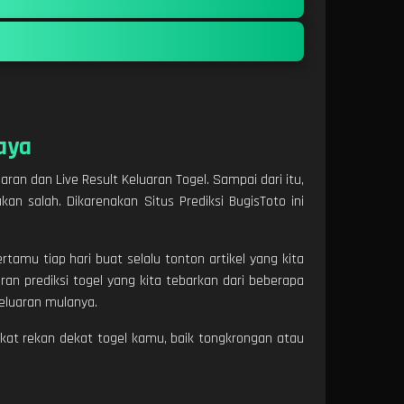
aya
uaran dan Live Result Keluaran Togel. Sampai dari itu,
kan salah. Dikarenakan Situs Prediksi BugisToto ini
rtamu tiap hari buat selalu tonton artikel yang kita
oran prediksi togel yang kita tebarkan dari beberapa
eluaran mulanya.
 dekat rekan dekat togel kamu, baik tongkrongan atau