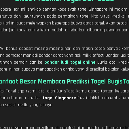
apore Hari Ini lengkap dengan kode syair togel Singapore ini malam d
runya dan keuntungan pada permainan togel kita Situs Prediksi 
p Hari Ini buat melenyapkan beberapa buaya darat togel. Akan tetapi ha
ar judi togel online lebih mudah di leburkan dibanding dengan band
, bonus deposit masing-masing hari dan masih tetap banyak kembal
g bernazar menjadi bandar darat yang gak miliki effect. Bandar jud
ettingan pemain dan ke
bandar judi togel online
BugisToto. Predik
 ini hari supaya mendapatkan angka yang di prediksi bakalan keluar d
anfaat Besar
Membaca Prediksi Togel BugisT
iksi Togel sgp resmi kita ialah BugisToto kamu dapat tonton keluar
 kamu bocoran prediksi
togel Singapore
free tidaklah ada embel emb
an sosial media yang lainnya.
encari satu orang prediktor di populasi atau bandar judi togel onl