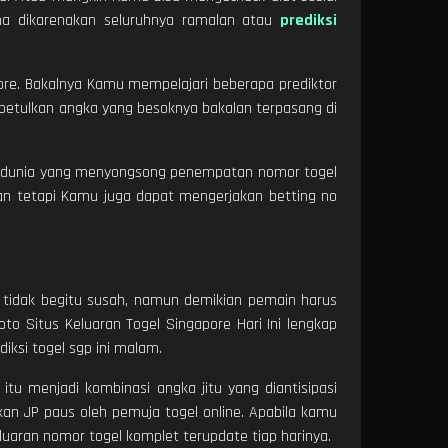
ama dikarenakan seluruhnya ramalan atau
prediksi
re. Bakalnya Kamu mempelajari beberapa prediktor
betulkan angka yang besoknya bakalan terpasang di
agen dunia yang menyongsong penempatan nomor togel
an tetapi Kamu juga dapat mengerjakan betting no
 tidak begitu susah, namun demikian pemain harus
to Situs Keluaran Togel Singapore Hari Ini lengkap
ksi togel sgp ini malam.
tu menjadi kombinasi angka jitu yang diantisipasi
kan JP paus oleh pemuja togel online. Apabila kamu
aran nomor togel komplet terupdate tiap harinya.