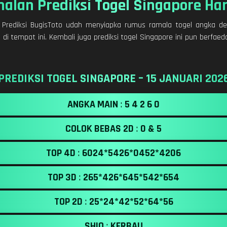
alan Prediksi Togel Singapore
Har
 Prediksi BugisToto udah menyiapka rumus ramala togel angka de
 tempat ini. Kembali juga prediksi togel Singapore ini pun berfae
PREDIKSI TOGEL SINGAPORE – 15 JANUARI 202
ANGKA MAIN
:
5 4 2 6 0
COLOK BEBAS 2D
:
0 & 5
TOP 4D
:
6024*5426*0452*4206
TOP 3D
:
265*426*645*542*654
TOP 2D
:
25*24*42*52*64*56
SHIO
:
KERBAU