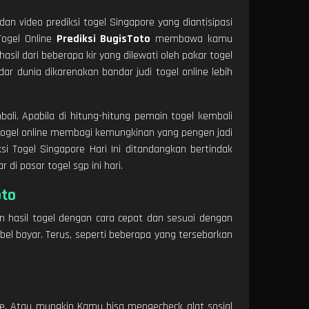
an video prediksi togel Singapore yang diantisipasi
Togel Online
Prediksi BugisToto
membawa kamu
sil dari beberapa kir yang dilewati oleh pakar togel
ar dunia dikarenakan bandar judi togel online lebih
i. Apabila di hitung-hitung pemain togel kembali
i togel online membagi kemungkinan yang pengen jadi
si Togel Singapore Hari Ini ditandangkan bertindak
i pasar togel sgp ini hari.
oto
an hasil togel dengan cara cepat dan sesuai dengan
el bayar. Terus, seperti beberapa yang tersebarkan
ine. Atau mungkin Kamu bisa mengecheck alat sosial