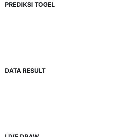
PREDIKSI TOGEL
Prediksi Togel Sydney
Prediksi Togel Singapore
Prediksi Togel Hongkong
Prediksi Togel Toto Macau
DATA RESULT
Data Keluaran Sydney
Data Keluaran Singapore
Data Keluaran Hongkong
Data Keluaran Toto Macau
LIVE DRAW