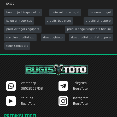
Tags :
bandar judi togel online
data keluaran togel
keluaran togel
keluaran togel sgp
prediksi bugistoto
prediksi singapore
prediksi togel singapore
prediksi togel singapore hari ini
ramalan prediksi sgp
situs bugistoto
situs prediksi togel singapore
togel singapore
Whatsapp
Telegram
085283597158
BugisToto
Youtube
Instagram
BugisToto
BugisToto
PREDIKSI TOGEL