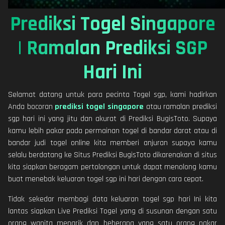
Prediksi Togel Singapore
| Ramalan Prediksi SGP
Hari Ini
Selamat datang untuk para pecinta Togel sgp, kami hadirkan
Anda bocoran
prediksi togel singapore
atau ramalan prediksi
sgp hari ini yang jitu dan akurat di Prediksi BugisToto. Supaya
kamu lebih pakar pada permainan togel di bandar darat atau di
bandar judi togel online kita memberi anjuran supaya kamu
selalu berdatang ke Situs Prediksi BugisToto dikarenakan di situs
kita siapkan beragam pertolongan untuk dapat menolong kamu
buat menebak keluaran togel sgp ini hari dengan cara cepat.
Tidak sekedar membagi data keluaran togel sgp hari Ini kita
lantas siapkan Live Prediksi Togel yang di susunan dengan satu
orang wanita menarik dan beberapa yang satu orang pakar