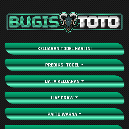
KELUARAN TOGEL HARI INI
PREDIKSI TOGEL
DATA KELUARAN
LIVE DRAW
PAITO WARNA