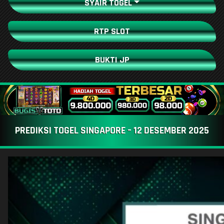
SYAIR TOGEL
RTP SLOT
BUKTI JP
PREDIKSI TOGEL SINGAPORE – 12 DESEMBER 2025