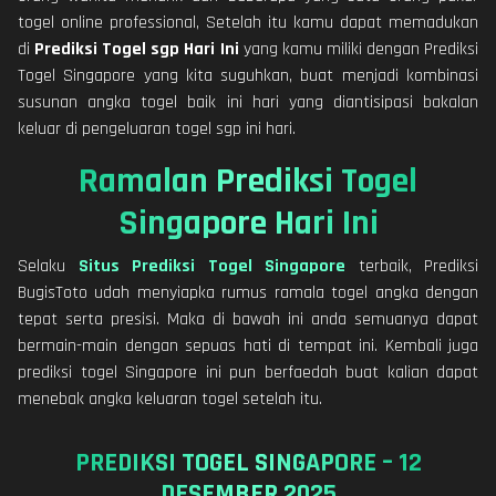
togel online professional, Setelah itu kamu dapat memadukan
di
Prediksi Togel sgp Hari Ini
yang kamu miliki dengan Prediksi
Togel Singapore yang kita suguhkan, buat menjadi kombinasi
susunan angka togel baik ini hari yang diantisipasi bakalan
keluar di pengeluaran togel sgp ini hari.
Ramalan Prediksi Togel
Singapore
Hari Ini
Selaku
Situs Prediksi Togel Singapore
terbaik, Prediksi
BugisToto udah menyiapka rumus ramala togel angka dengan
tepat serta presisi. Maka di bawah ini anda semuanya dapat
bermain-main dengan sepuas hati di tempat ini. Kembali juga
prediksi togel Singapore ini pun berfaedah buat kalian dapat
menebak angka keluaran togel setelah itu.
PREDIKSI TOGEL SINGAPORE – 12
DESEMBER 2025