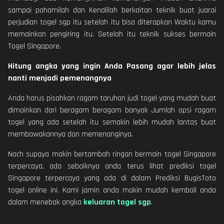
sampai pahamilah dan Kenalilah berkaitan teknik buat juarai
perjudian togel sgp itu setelah itu bisa diterapkan Waktu kamu
memainkan pengiring itu. Setelah itu teknik sukses bermain
Togel Singapore.
Hitung angka yang ingin Anda Pasang agar lebih jelas
nanti menjadi pemenangnya
Anda harus pisahkan ragam taruhan judi togel yang mudah buat
dimainkan dari beragam beragam banyak Jumlah opsi ragam
togel yang ada setelah itu semakin lebih mudah lantas buat
membawakannya dan memenanginya.
Nach supaya makin bertambah ringan bermain togel Singapore
terpercaya, ada sebaiknya anda terus lihat prediksi togel
Singapore terpercaya yang ada di dalam Prediksi BugisToto
togel online ini. Kami jamin anda makin mudah kembali anda
dalam menebak angka
keluaran togel sgp
.