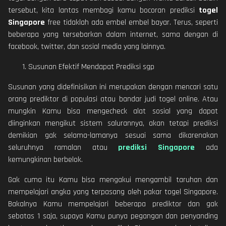
tersebut, kita lantas membagi kamu bocoran prediksi
togel
Singapore
free tidaklah ada embel embel bayar. Terus, seperti
beberapa yang tersebarkan dalam internet, sama dengan di
facebook, twitter, dan sosial media yang lainnya.
Susunan Efektif Mendapat Prediksi sgp
Susunan yang didefinisikan ini merupakan dengan mencari satu
orang prediktor di populasi atau bandar judi togel online. Atau
mungkin Kamu bisa mengecheck alat sosial yang dapat
diinginkan mengikut sistem salurannya, akan tetapi prediksi
demikian gak selama-lamanya sesuai sama dikarenakan
seluruhnya ramalan atau
prediksi Singapore
ada
kemungkinan berbelok.
Gak cuma itu Kamu bisa mengakui mengambil taruhan dan
mempelajari angka yang terpasang oleh pakar togel Singapore.
Bakalnya Kamu mempelajari beberapa prediktor dan gak
sebatas 1 saja, supaya Kamu punya pegangan dan penyanding