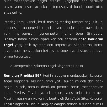
buat mendapatkan angka prediksi Singapore dan betulkan
angka yang besoknya bakalan terpasang di bandar dunia atau
situs online.
Penting Kamu kenali jika di masing-masing tempat bagus itu di
Indonesia atau negeri lain miliki agen populasi atau agen dunia
yang menyongsong penempatan nomor togel Singapore,
lebihnya Kamu cuman diperlukan cari bocoran
data keluaran
togel
yang lebih nyaman dan terpercaya. Akan tetapi Kamu
juga dapat mengerjakan betting no togel sgp di situs judi togel
online terpercaya.
Memperoleh Keluaran Togel Singapore Hari Ini
Ramalan
Prediksi
SGP
Hari Ini supaya mendapatkan keluaran
togel singapore sesungguhnya yaitu bukan mudah dan tidak
begitu susah, namun demikian pemain harus mendapatkan
situs Prediksi Togel sgp Ini malam yang telah terpercaya.
Masing-masing angka yang dibuat oleh BugisToto Situs Keluaran
Togel Singapore Hari Ini lengkap dengan arahan susunan sukses