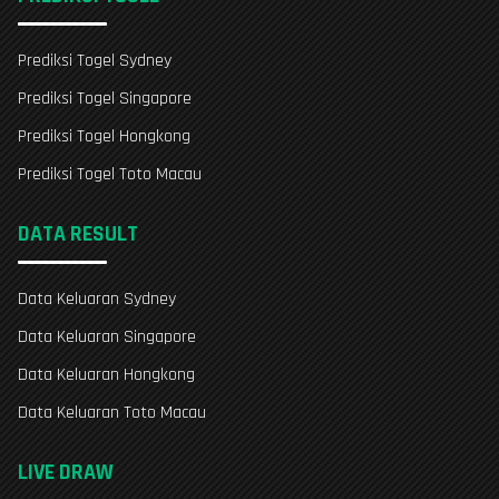
Prediksi Togel Sydney
Prediksi Togel Singapore
Prediksi Togel Hongkong
Prediksi Togel Toto Macau
DATA RESULT
Data Keluaran Sydney
Data Keluaran Singapore
Data Keluaran Hongkong
Data Keluaran Toto Macau
LIVE DRAW