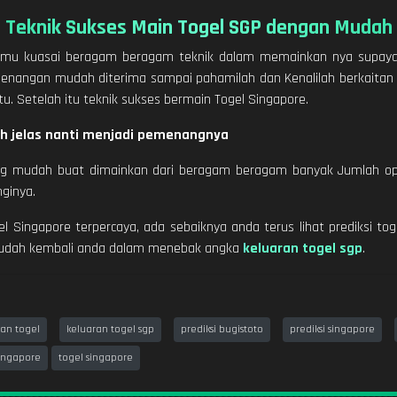
Teknik Sukses Main Togel SGP dengan
Mudah
 kamu kuasai beragam beragam teknik dalam memainkan nya supaya
angan mudah diterima sampai pahamilah dan Kenalilah berkaitan tekn
. Setelah itu teknik sukses bermain Togel Singapore.
ih jelas nanti menjadi pemenangnya
ng mudah buat dimainkan dari beragam beragam banyak Jumlah ops
ginya.
Singapore terpercaya, ada sebaiknya anda terus lihat prediksi tog
n mudah kembali anda dalam menebak angka
keluaran togel sgp
.
ran togel
keluaran togel sgp
prediksi bugistoto
prediksi singapore
 singapore
togel singapore