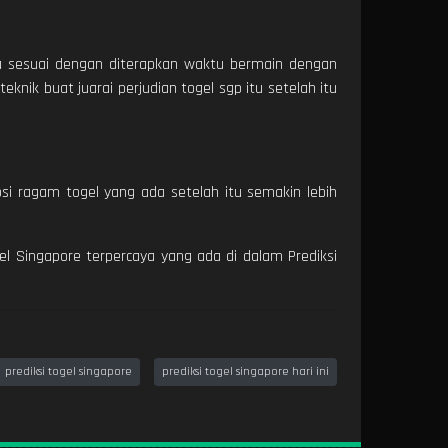
 sesuai dengan diterapkan waktu bermain dengan
ik buat juarai perjudian togel sgp itu setelah itu
i ragam togel yang ada setelah itu semakin lebih
el Singapore terpercaya yang ada di dalam Prediksi
prediksi togel singapore
prediksi togel singapore hari ini