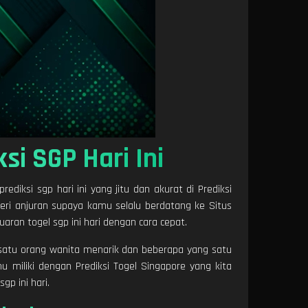
si SGP Hari Ini
ediksi sgp hari ini yang jitu dan akurat di Prediksi
eri anjuran supaya kamu selalu berdatang ke Situs
ran togel sgp ini hari dengan cara cepat.
n satu orang wanita menarik dan beberapa yang satu
 miliki dengan Prediksi Togel Singapore yang kita
gp ini hari.