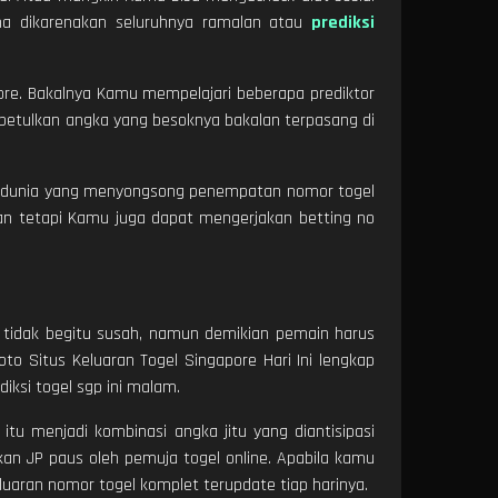
ama dikarenakan seluruhnya ramalan atau
prediksi
re. Bakalnya Kamu mempelajari beberapa prediktor
betulkan angka yang besoknya bakalan terpasang di
agen dunia yang menyongsong penempatan nomor togel
an tetapi Kamu juga dapat mengerjakan betting no
 tidak begitu susah, namun demikian pemain harus
to Situs Keluaran Togel Singapore Hari Ini lengkap
ksi togel sgp ini malam.
tu menjadi kombinasi angka jitu yang diantisipasi
kan JP paus oleh pemuja togel online. Apabila kamu
aran nomor togel komplet terupdate tiap harinya.