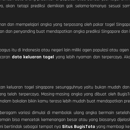
ya, akan tetapi prediksi demikian gak selama-lamanya sesuai s
an dan mempelajari angka yang terpasang oleh pakar togel Singapo
an dan penyanding buat mendapatkan angka prediksi Singapore dan 
bagus itu di Indonesia atau negeri lain miliki agen populasi atau 
ocoran
data keluaran togel
yang lebih nyaman dan terpercaya. Ak
kan keluaran togel singapore sesungguhnya yaitu bukan mudah dan
ng telah terpercaya. Masing-masing angka yang dibuat oleh BugisTo
malam bakalan bikin kamu terasa lebih mudah buat mendapatkan predi
beragam variasi dimulai di membolak ulang angka bermain setelah i
u pemain bisa mencetak kemenangan besar atau yang biasanya dijelas
sini bertindak sebagai tempat nya
Situs BugisToto
yang membagi kelu