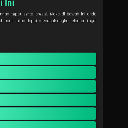
i Ini
ngan tepat serta presisi. Maka di bawah ini anda
dah buat kalian dapat menebak angka keluaran togel