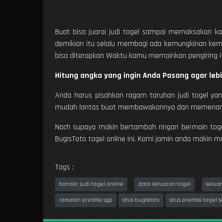
Buat bisa juarai judi togel sampai memaksakan
demikian itu selalu membagi ada kemungkinan kemen
bisa diterapkan Waktu kamu memainkan pengiring itu
Hitung angka yang ingin Anda Pasang agar leb
Anda harus pisahkan ragam taruhan judi togel ya
mudah lantas buat membawakannya dan memenan
Nach supaya makin bertambah ringan bermain togel 
BugisToto togel online ini. Kami jamin anda maki
Tags :
bandar judi togel online
data keluaran togel
kelua
ramalan prediksi sgp
situs bugistoto
situs prediksi togel