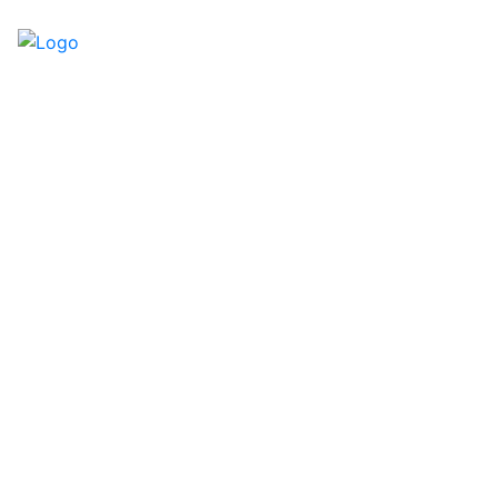
Keluaran Togel Hari Ini
Prediksi Togel
Data Keluaran
Live Draw
Paito Warna
Syair Togel
RTP Slot
Bukti JP