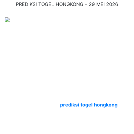
PREDIKSI TOGEL HONGKONG – 29 MEI 2026
Prediksi Togel
Hongkong | Ramalan
Prediksi HK Hari Ini
Selamat datang untuk para pecinta Togel HK, kami
hadirkan Anda bocoran
prediksi togel hongkong
atau
ramalan prediksi hk hari ini yang jitu dan akurat di
Prediksi BugisToto. Supaya kamu lebih pakar pada
permainan togel di bandar darat atau di bandar judi
togel online kita memberi anjuran supaya kamu selalu