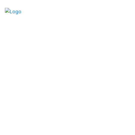
Keluaran Togel Hari Ini
Prediksi Togel
Data Keluaran
Live Draw
Paito Warna
Syair Togel
RTP Slot
Bukti JP