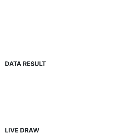
Prediksi Togel Sydney
Prediksi Togel Singapore
Prediksi Togel Hongkong
Prediksi Togel Toto Macau
DATA RESULT
Data Keluaran Sydney
Data Keluaran Singapore
Data Keluaran Hongkong
Data Keluaran Toto Macau
LIVE DRAW