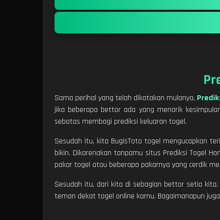
Pr
Sama perihal yang telah dikatakan mulanya,
Predik
jika beberapa bettor ada yang menarik kesimpulan b
sebatas membagi prediksi keluaran togel.
Sesudah itu, kita BugisToto togel mengucapkan terim
bikin. Dikarenakan tanpamu situs Prediksi Togel Ho
pakar togel atau beberapa pakarnya yang cerdik 
Sesudah itu, dari kita di sebagian bettor setia kit
teman dekat togel online kamu. Bagaimanapun juga, k