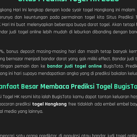
gkong Hari Ini lengkap dengan kode syair togel Hongkong ini malam d
runya dan keuntungan pada permainan togel kita Situs Prediksi 
 Hari Ini buat melenyapkan beberapa buaya darat togel. Akan tetapi ha
ar judi togel online lebih mudah di leburkan dibanding dengan band
, bonus deposit masing-masing hari dan masih tetap banyak kembal
g bernazar menjadi bandar darat yang gak miliki effect. Bandar jud
ettingan pemain dan ke
bandar judi togel online
BugisToto. Predi
 ini hari supaya mendapatkan angka yang di prediksi bakalan keluar d
anfaat Besar
Membaca Prediksi Togel BugisT
si Togel HK resmi kita ialah BugisToto kamu dapat tonton keluaran h
bocoran prediksi
togel Hongkong
free tidaklah ada embel embel bay
al media yang lainnya.
encari satu orang prediktor di populasi atau bandar judi togel onl