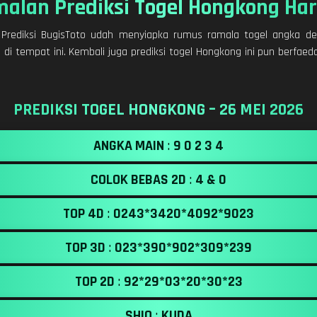
alan Prediksi Togel Hongkong
Har
 Prediksi BugisToto udah menyiapka rumus ramala togel angka de
i tempat ini. Kembali juga prediksi togel Hongkong ini pun berfaed
PREDIKSI TOGEL HONGKONG – 26 MEI 2026
ANGKA MAIN
:
9 0 2 3 4
COLOK BEBAS 2D
:
4 & 0
TOP 4D
:
0243*3420*4092*9023
TOP 3D
:
023*390*902*309*239
TOP 2D
:
92*29*03*20*30*23
SHIO
:
KUDA