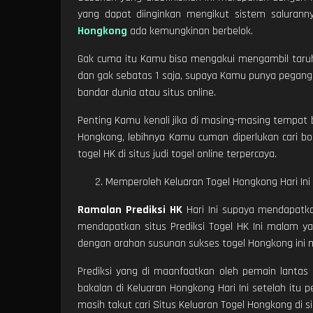
yang dapat diinginkan mengikut sistem salurann
Hongkong
ada kemungkinan berbelok.
Gak cuma itu Kamu bisa mengakui mengambil taruh
dan gak sebatas 1 saja, supaya Kamu punya pegang
bandar dunia atau situs online.
Penting Kamu kenali jika di masing-masing tempat 
Hongkong, lebihnya Kamu cuman diperlukan cari b
togel HK di situs judi togel online terpercaya.
Memperoleh Keluaran Togel Hongkong Hari Ini
Ramalan
Prediksi
HK
Hari Ini supaya mendapatk
mendapatkan situs Prediksi Togel HK Ini malam ya
dengan arahan susunan sukses togel Hongkong ini m
Prediksi yang di maanfaatkan oleh pemain lantas 
bakalan di Keluaran Hongkong Hari Ini setelah itu
masih takut cari Situs Keluaran Togel Hongkong di 