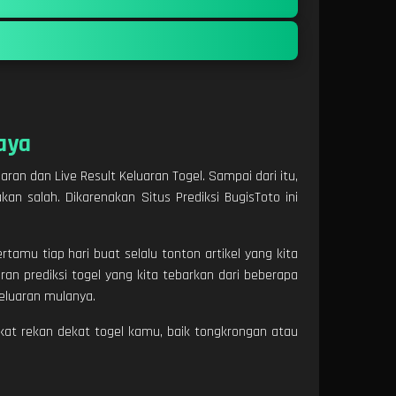
aya
uaran dan Live Result Keluaran Togel. Sampai dari itu,
kan salah. Dikarenakan Situs Prediksi BugisToto ini
rtamu tiap hari buat selalu tonton artikel yang kita
ran prediksi togel yang kita tebarkan dari beberapa
eluaran mulanya.
 dekat rekan dekat togel kamu, baik tongkrongan atau