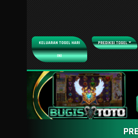
KELUARAN TOGEL HARI
PREDIKSI TOGEL
INI
PRE