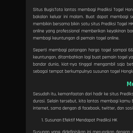
Situs BugisToto lantas membagi Prediksi Togel Hon
bakalan keluar ini malam. Buat dapat membagi se
membikin bersama bikin satu situs Prediksi Togel HK
online yang professional memberikan keyakinan band
membagi keuntungan di pemain togel online.
Seperti membagi potongan harga togel sampai 66%
keuntungan, ditambahkan lagi buat pemain togel yan
bandar dunia, kiat-nya tinggal mengambil saja b
sebagai tempat berkumpulnya susunan togel Hongkong
M
Sesudah itu, kemanfaatan dari hadir ke situs Predik
durasi. Selain tersebut, kita lantas membagi kamu 
internet, sama dengan di facebook, twitter, dan sosi
Susunan Efektif Mendapat Prediksi HK
Susunan yang didefinisikan ini merupakan dengan m