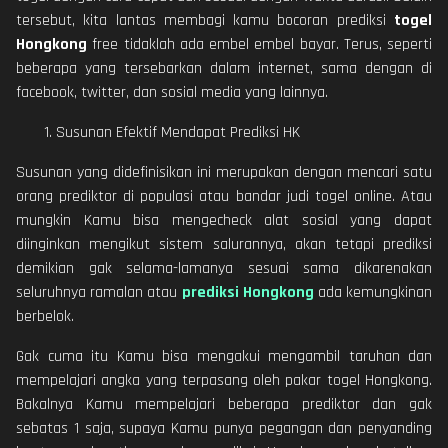
tersebut, kita lantas membagi kamu bocoran prediksi
togel
Hongkong
free tidaklah ada embel embel bayar. Terus, seperti
beberapa yang tersebarkan dalam internet, sama dengan di
facebook, twitter, dan sosial media yang lainnya.
Susunan Efektif Mendapat Prediksi HK
Susunan yang didefinisikan ini merupakan dengan mencari satu
orang prediktor di populasi atau bandar judi togel online. Atau
mungkin Kamu bisa mengecheck alat sosial yang dapat
diinginkan mengikut sistem salurannya, akan tetapi prediksi
demikian gak selama-lamanya sesuai sama dikarenakan
seluruhnya ramalan atau
prediksi Hongkong
ada kemungkinan
berbelok.
Gak cuma itu Kamu bisa mengakui mengambil taruhan dan
mempelajari angka yang terpasang oleh pakar togel Hongkong.
Bakalnya Kamu mempelajari beberapa prediktor dan gak
sebatas 1 saja, supaya Kamu punya pegangan dan penyanding