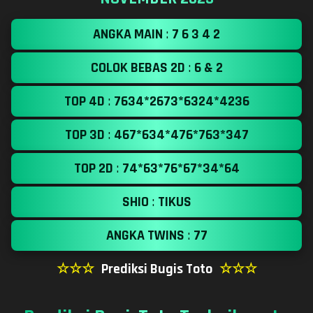
ANGKA MAIN
:
7 6 3 4 2
COLOK BEBAS 2D
:
6 & 2
TOP 4D
:
7634*2673*6324*4236
TOP 3D
:
467*634*476*763*347
TOP 2D
:
74*63*76*67*34*64
SHIO
:
TIKUS
ANGKA TWINS
:
77
☆☆☆
Prediksi Bugis Toto
☆☆☆