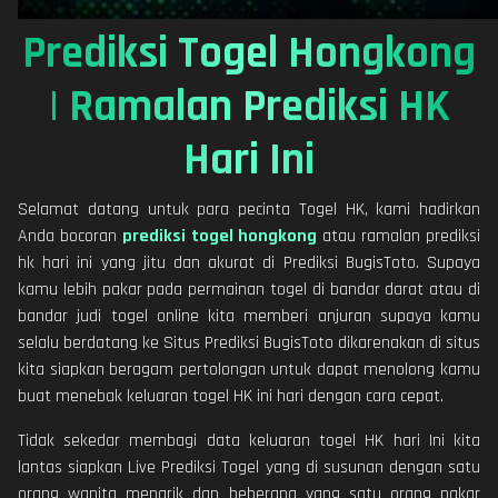
Prediksi Togel Hongkong
| Ramalan Prediksi HK
Hari Ini
Selamat datang untuk para pecinta Togel HK, kami hadirkan
Anda bocoran
prediksi togel hongkong
atau ramalan prediksi
hk hari ini yang jitu dan akurat di Prediksi BugisToto. Supaya
kamu lebih pakar pada permainan togel di bandar darat atau di
bandar judi togel online kita memberi anjuran supaya kamu
selalu berdatang ke Situs Prediksi BugisToto dikarenakan di situs
kita siapkan beragam pertolongan untuk dapat menolong kamu
buat menebak keluaran togel HK ini hari dengan cara cepat.
Tidak sekedar membagi data keluaran togel HK hari Ini kita
lantas siapkan Live Prediksi Togel yang di susunan dengan satu
orang wanita menarik dan beberapa yang satu orang pakar