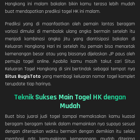
Hongkong ini malam bakalan bikin kamu terasa lebih mudah
buat mendapatkan prediksi togel HK ini malam.
Prediksi yang di maanfaatkan oleh pemain lantas beragam
variasi dimulai di membolak ulang angka bermain setelah itu
menjadi kombinasi angka jitu yang diantisipasi bakalan di
Keluaran Hongkong Hari Ini setelah itu pemain bisa mencetak
kemenangan besar atau yang biasanya dijelaskan JP paus oleh
pemuja togel online. Apabila kamu masih takut cari Situs
Keluaran Togel Hongkong di sini bertindak sebagai tempat nya
Situs BugisToto
yang membagi keluaran nomor togel komplet
terupdate tiap harinya.
Teknik Sukses Main Togel HK dengan
Mudah
Buat bisa juarai judi togel sampai memaksakan kamu kuasai
beragam beragam teknik dalam memainkan nya supaya sesuai
dengan diterapkan waktu bermain dengan demikian itu selalu
membagi ada kemungkinan kemenangan mudah diterima