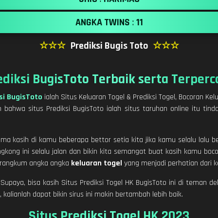
ANGKA TWINS
:
11
☆☆☆
Prediksi Bugis Toto
☆☆☆
ediksi BugisToto Terbaik serta Terperc
si
BugisToto
ialah Situs Keluaran Togel & Prediksi Togel, Bocoran Kel
ahwa situs Prediksi BugisToto ialah situs taruhan online itu tinda
a kasih di kamu beberapa bettor setia kita jika kamu selalu lalu be
ngkong ini selalu jalan dan bikin kita semangat buat kasih kamu boco
merangkum angka angka
keluaran togel
yang menjadi perhatian dari k
a. Supaya, bisa kasih Situs Prediksi Togel HK BugisToto ini di teman
alianlah dapat bikin sirus ini makin bertambah lebih baik.
Situs Prediksi Togel HK 2023