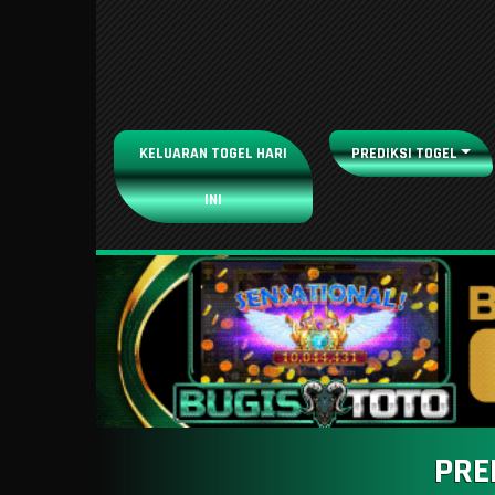
KELUARAN TOGEL HARI
PREDIKSI TOGEL
INI
PRE