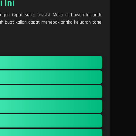
i Ini
ngan tepat serta presisi. Maka di bawah ini anda
ah buat kalian dapat menebak angka keluaran togel