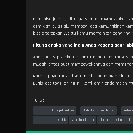
Buat bisa juarai judi togel sampai memaksakan
demikian itu selalu membagi ada kemungkinan kemen
bisa diterapkan Waktu kamu memainkan pengiring it
Hitung angka yang ingin Anda Pasang agar leb
Anda harus pisahkan ragam taruhan judi togel ya
mudah lantas buat membawakannya dan memenan
Nach supaya makin bertambah ringan bermain togel
BugisToto togel online ini. Kami jamin anda maki
Tags :
bandar judi togel online
data keluaran togel
kelua
ramalan prediksi hk
situs bugistoto
situs prediksi togel 