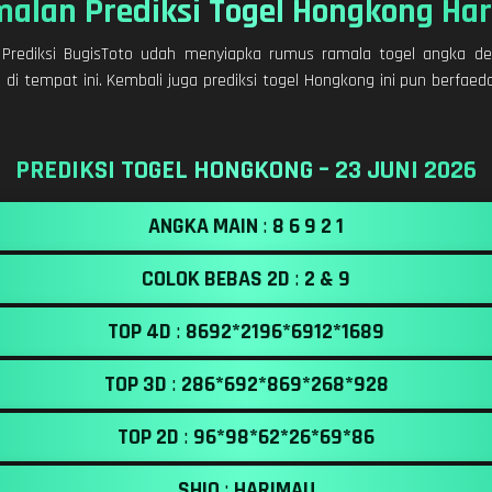
alan Prediksi Togel Hongkong
Har
 Prediksi BugisToto udah menyiapka rumus ramala togel angka de
i tempat ini. Kembali juga prediksi togel Hongkong ini pun berfaed
PREDIKSI TOGEL HONGKONG – 23 JUNI 2026
ANGKA MAIN
:
8 6 9 2 1
COLOK BEBAS 2D
:
2 & 9
TOP 4D
:
8692*2196*6912*1689
TOP 3D
:
286*692*869*268*928
TOP 2D
:
96*98*62*26*69*86
SHIO
:
HARIMAU