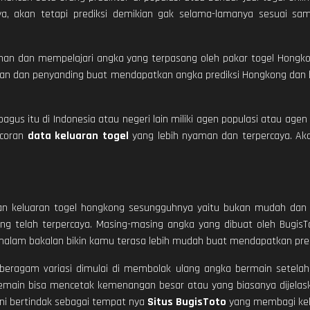
ya, akan tetapi prediksi demikian gak selama-lamanya sesuai s
an dan mempelajari angka yang terpasang oleh pakar togel Hongko
an dan penyanding buat mendapatkan angka prediksi Hongkong dan 
bagus itu di Indonesia atau negeri lain miliki agen populasi atau 
ocoran
data keluaran togel
yang lebih nyaman dan terpercaya. Ak
an keluaran togel hongkong sesungguhnya yaitu bukan mudah dan 
ng telah terpercaya. Masing-masing angka yang dibuat oleh BugisTo
alam bakalan bikin kamu terasa lebih mudah buat mendapatkan predi
beragam variasi dimulai di membolak ulang angka bermain setelah i
 pemain bisa mencetak kemenangan besar atau yang biasanya dijelas
sini bertindak sebagai tempat nya
Situs BugisToto
yang membagi kelu