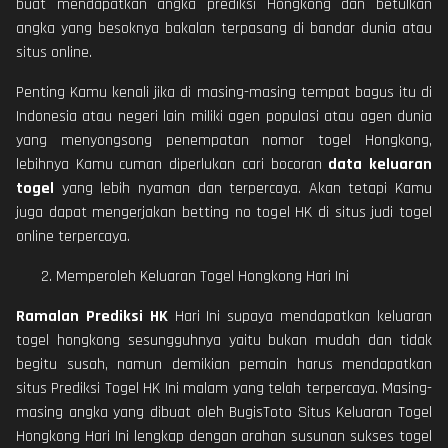
buat mendapatkan angka prediksi Hongkong dan betulkan
angka yang besoknya bakalan terpasang di bandar dunia atau
situs online.
Penting Kamu kenali jika di masing-masing tempat bagus itu di
Indonesia atau negeri lain miliki agen populasi atau agen dunia
yang menyongsong penempatan nomor togel Hongkong,
lebihnya Kamu cuman diperlukan cari bocoran
data keluaran
togel
yang lebih nyaman dan terpercaya. Akan tetapi Kamu
juga dapat mengerjakan betting no togel HK di situs judi togel
online terpercaya.
Memperoleh Keluaran Togel Hongkong Hari Ini
Ramalan
Prediksi
HK
Hari Ini supaya mendapatkan keluaran
togel hongkong sesungguhnya yaitu bukan mudah dan tidak
begitu susah, namun demikian pemain harus mendapatkan
situs Prediksi Togel HK Ini malam yang telah terpercaya. Masing-
masing angka yang dibuat oleh BugisToto Situs Keluaran Togel
Hongkong Hari Ini lengkap dengan arahan susunan sukses togel