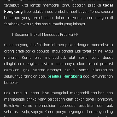
tersebut, kita lantas membagi kamu bocoran prediksi
togel
Hongkong
free tidaklah ada embel embel bayar. Terus, seperti
beberapa yang tersebarkan dalam internet, sama dengan di
facebook, twitter, dan sosial media yang lainnya.
Susunan Efektif Mendapat Prediksi HK
Susunan yang didefinisikan ini merupakan dengan mencari satu
orang prediktor di populasi atau bandar judi togel online. Atau
mungkin Kamu bisa mengecheck alat sosial yang dapat
diinginkan mengikut sistem salurannya, akan tetapi prediksi
demikian gak selama-lamanya sesuai sama dikarenakan
seluruhnya ramalan atau
prediksi Hongkong
ada kemungkinan
berbelok.
Gak cuma itu Kamu bisa mengakui mengambil taruhan dan
mempelajari angka yang terpasang oleh pakar togel Hongkong.
Bakalnya Kamu mempelajari beberapa prediktor dan gak
sebatas 1 saja, supaya Kamu punya pegangan dan penyanding