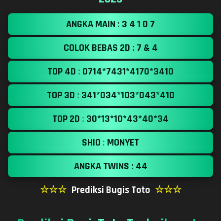
ANGKA MAIN
:
3 4 1 0 7
COLOK BEBAS 2D
:
7 & 4
TOP 4D
:
0714*7431*4170*3410
TOP 3D
:
341*034*103*043*410
TOP 2D
:
30*13*10*43*40*34
SHIO
:
MONYET
ANGKA TWINS
:
44
☆☆☆
Prediksi Bugis Toto
☆☆☆