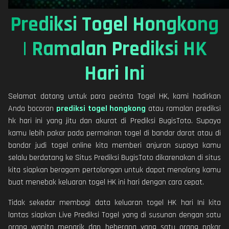
Prediksi Togel Hongkong
| Ramalan Prediksi HK
Hari Ini
Selamat datang untuk para pecinta Togel HK, kami hadirkan
Anda bocoran
prediksi togel hongkong
atau ramalan prediksi
hk hari ini yang jitu dan akurat di Prediksi BugisToto. Supaya
kamu lebih pakar pada permainan togel di bandar darat atau di
bandar judi togel online kita memberi anjuran supaya kamu
selalu berdatang ke Situs Prediksi BugisToto dikarenakan di situs
kita siapkan beragam pertolongan untuk dapat menolong kamu
buat menebak keluaran togel HK ini hari dengan cara cepat.
Tidak sekedar membagi data keluaran togel HK hari Ini kita
lantas siapkan Live Prediksi Togel yang di susunan dengan satu
orang wanita menarik dan beberapa yang satu orang pakar