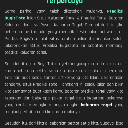
Terpercaya
Sama perihal yang telah dikatakan mulanya,
Prediksi
BugisToto
ialah Situs Keluaran Togel & Prediksi Togel, Bocoran
Keluaran dan Live Result Keluaran Togel. Sampai dari itu, jika
beberapa bettor ada yang menarik kesimpulan bahwa situs
Prediksi BugisToto ialah situs taruhan online itu tindakan salah.
Dikarenakan Situs Prediksi BugisToto ini sebatas membagi
prediksi keluaran togel.
Sesudah itu, kita BugisToto togel mengucapkan terima kasih di
kamu beberapa bettor setia kita jika kamu selalu lalu bertamu
tiap hari buat selalu tonton artikel yang kita bikin. Dikarenakan
tanpamu situs Prediksi Togel Hongkong ini selalu jalan dan bikin
kita semangat buat kasih kamu bocoran prediksi togel yang kita
tebarkan dari beberapa pakar togel atau beberapa pakarnya
yang cerdik merangkum angka angka
keluaran togel
yang
menjadi perhatian dari keluaran mulanya.
Sesudah itu, dari kita di sebagian bettor setia kita. Supaya, bisa