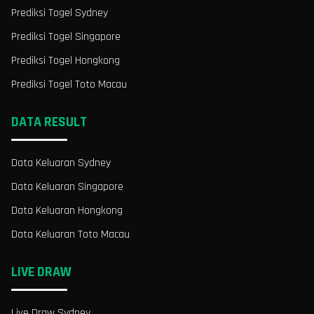
Prediksi Togel Sydney
Prediksi Togel Singapore
Prediksi Togel Hongkong
Prediksi Togel Toto Macau
DATA RESULT
Data Keluaran Sydney
Data Keluaran Singapore
Data Keluaran Hongkong
Data Keluaran Toto Macau
LIVE DRAW
Live Draw Sydney