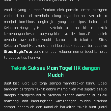
buat mendapatkan prediksi togel HK ini malam.
Prediksi yang di maanfaatkan oleh pemain lantas beragam
variasi dimulai di membolak ulang angka bermain setelah itu
menjadi kombinasi angka jitu yang diantisipasi bakalan di
Keluaran Hongkong Hari Ini setelah itu pemain bisa mencetak
kemenangan besar atau yang biasanya dijelaskan JP paus oleh
pemuja togel online. Apabila kamu masih takut cari Situs
Keluaran Togel Hongkong di sini bertindak sebagai tempat nya
Situs BugisToto
yang membagi keluaran nomor togel komplet
terupdate tiap harinya.
Teknik Sukses Main Togel HK dengan
Mudah
Buat bisa juarai judi togel sampai memaksakan kamu kuasai
beragam beragam teknik dalam memainkan nya supaya sesuai
dengan diterapkan waktu bermain dengan demikian itu selalu
membagi ada kemungkinan kemenangan mudah diterima
sampai pahamilah dan Kenalilah berkaitan teknik buat juarai