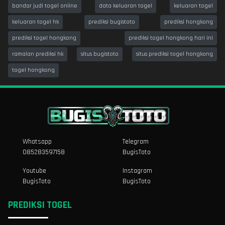
bandar judi togel online
data keluaran togel
keluaran togel
keluaran togel hk
prediksi bugistoto
prediksi hongkong
prediksi togel hongkong
prediksi togel hongkong hari ini
ramalan prediksi hk
situs bugistoto
situs prediksi togel hongkong
togel hongkong
Whatsapp
Telegram
085283597158
BugisToto
Youtube
Instagram
BugisToto
BugisToto
PREDIKSI TOGEL