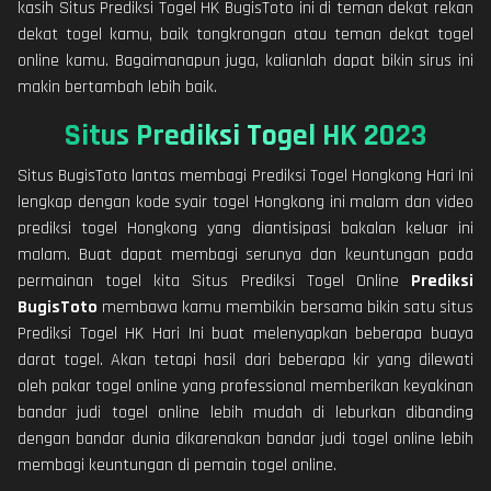
kasih Situs Prediksi Togel HK BugisToto ini di teman dekat rekan
dekat togel kamu, baik tongkrongan atau teman dekat togel
online kamu. Bagaimanapun juga, kalianlah dapat bikin sirus ini
makin bertambah lebih baik.
Situs Prediksi Togel HK 2023
Situs BugisToto lantas membagi Prediksi Togel Hongkong Hari Ini
lengkap dengan kode syair togel Hongkong ini malam dan video
prediksi togel Hongkong yang diantisipasi bakalan keluar ini
malam. Buat dapat membagi serunya dan keuntungan pada
permainan togel kita Situs Prediksi Togel Online
Prediksi
BugisToto
membawa kamu membikin bersama bikin satu situs
Prediksi Togel HK Hari Ini buat melenyapkan beberapa buaya
darat togel. Akan tetapi hasil dari beberapa kir yang dilewati
oleh pakar togel online yang professional memberikan keyakinan
bandar judi togel online lebih mudah di leburkan dibanding
dengan bandar dunia dikarenakan bandar judi togel online lebih
membagi keuntungan di pemain togel online.