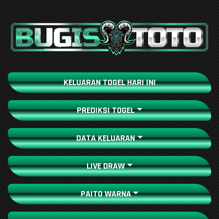
KELUARAN TOGEL HARI INI
PREDIKSI TOGEL
DATA KELUARAN
LIVE DRAW
PAITO WARNA