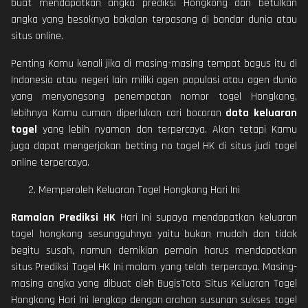
buat mendapatkan angka prediksi Hongkong dan betulkan
angka yang besoknya bakalan terpasang di bandar dunia atau
situs online.
Penting Kamu kenali jika di masing-masing tempat bagus itu di
Indonesia atau negeri lain miliki agen populasi atau agen dunia
yang menyongsong penempatan nomor togel Hongkong,
lebihnya Kamu cuman diperlukan cari bocoran
data keluaran
togel
yang lebih nyaman dan terpercaya. Akan tetapi Kamu
juga dapat mengerjakan betting no togel HK di situs judi togel
online terpercaya.
Memperoleh Keluaran Togel Hongkong Hari Ini
Ramalan
Prediksi
HK
Hari Ini supaya mendapatkan keluaran
togel hongkong sesungguhnya yaitu bukan mudah dan tidak
begitu susah, namun demikian pemain harus mendapatkan
situs Prediksi Togel HK Ini malam yang telah terpercaya. Masing-
masing angka yang dibuat oleh BugisToto Situs Keluaran Togel
Hongkong Hari Ini lengkap dengan arahan susunan sukses togel