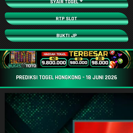
SYAIR TOGEL
RTP SLOT
BUKTI JP
PREDIKSI TOGEL HONGKONG – 18 JUNI 2026