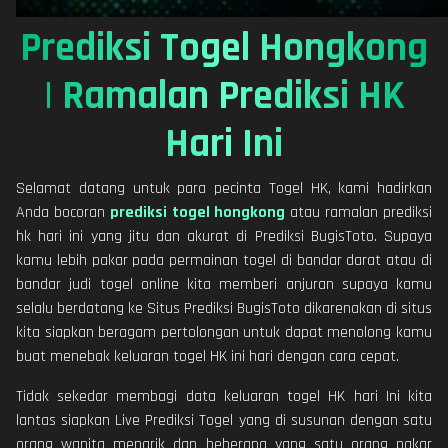
Prediksi Togel Hongkong
| Ramalan Prediksi HK
Hari Ini
Selamat datang untuk para pecinta Togel HK, kami hadirkan
Anda bocoran
prediksi togel hongkong
atau ramalan prediksi
hk hari ini yang jitu dan akurat di Prediksi BugisToto. Supaya
kamu lebih pakar pada permainan togel di bandar darat atau di
bandar judi togel online kita memberi anjuran supaya kamu
selalu berdatang ke Situs Prediksi BugisToto dikarenakan di situs
kita siapkan beragam pertolongan untuk dapat menolong kamu
buat menebak keluaran togel HK ini hari dengan cara cepat.
Tidak sekedar membagi data keluaran togel HK hari Ini kita
lantas siapkan Live Prediksi Togel yang di susunan dengan satu
orang wanita menarik dan beberapa yang satu orang pakar