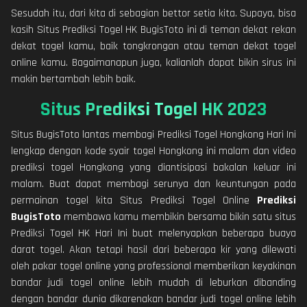
Sesudah itu, dari kita di sebagian bettor setia kita. Supaya, bisa
kasih Situs Prediksi Togel HK BugisToto ini di teman dekat rekan
dekat togel kamu, baik tongkrongan atau teman dekat togel
online kamu. Bagaimanapun juga, kalianlah dapat bikin sirus ini
makin bertambah lebih baik.
Situs Prediksi Togel HK 2023
Situs BugisToto lantas membagi Prediksi Togel Hongkong Hari Ini
lengkap dengan kode syair togel Hongkong ini malam dan video
prediksi togel Hongkong yang diantisipasi bakalan keluar ini
malam. Buat dapat membagi serunya dan keuntungan pada
permainan togel kita Situs Prediksi Togel Online
Prediksi
BugisToto
membawa kamu membikin bersama bikin satu situs
Prediksi Togel HK Hari Ini buat melenyapkan beberapa buaya
darat togel. Akan tetapi hasil dari beberapa kir yang dilewati
oleh pakar togel online yang professional memberikan keyakinan
bandar judi togel online lebih mudah di leburkan dibanding
dengan bandar dunia dikarenakan bandar judi togel online lebih