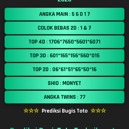
ANGKA MAIN
:
5 6 0 1 7
COLOK BEBAS 2D
:
1 & 7
TOP 4D
:
1706*7650*5601*6071
TOP 3D
:
601*165*156*560*015
TOP 2D
:
06*61*51*65*50*16
SHIO
:
MONYET
ANGKA TWINS
:
77
☆☆☆
Prediksi Bugis Toto
☆☆☆