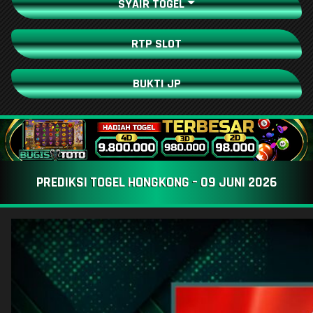
SYAIR TOGEL
RTP SLOT
BUKTI JP
PREDIKSI TOGEL HONGKONG – 09 JUNI 2026