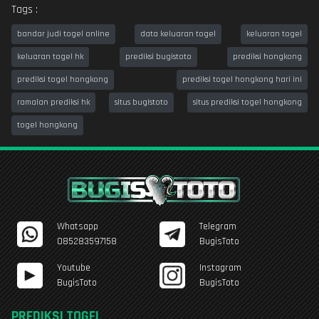
Tags :
bandar judi togel online
data keluaran togel
keluaran togel
keluaran togel hk
prediksi bugistoto
prediksi hongkong
prediksi togel hongkong
prediksi togel hongkong hari ini
ramalan prediksi hk
situs bugistoto
situs prediksi togel hongkong
togel hongkong
Whatsapp
Telegram
085283597158
BugisToto
Youtube
Instagram
BugisToto
BugisToto
PREDIKSI TOGEL