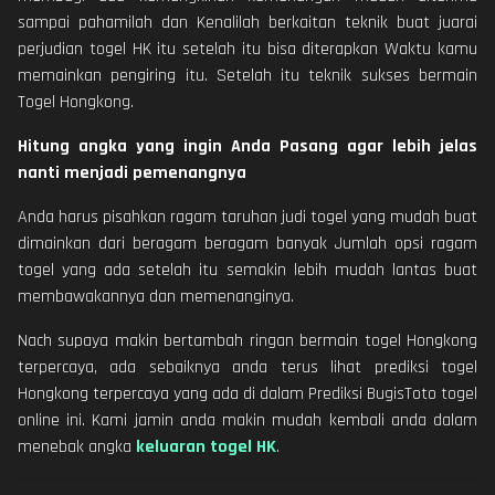
sampai pahamilah dan Kenalilah berkaitan teknik buat juarai
perjudian togel HK itu setelah itu bisa diterapkan Waktu kamu
memainkan pengiring itu. Setelah itu teknik sukses bermain
Togel Hongkong.
Hitung angka yang ingin Anda Pasang agar lebih jelas
nanti menjadi pemenangnya
Anda harus pisahkan ragam taruhan judi togel yang mudah buat
dimainkan dari beragam beragam banyak Jumlah opsi ragam
togel yang ada setelah itu semakin lebih mudah lantas buat
membawakannya dan memenanginya.
Nach supaya makin bertambah ringan bermain togel Hongkong
terpercaya, ada sebaiknya anda terus lihat prediksi togel
Hongkong terpercaya yang ada di dalam Prediksi BugisToto togel
online ini. Kami jamin anda makin mudah kembali anda dalam
menebak angka
keluaran togel HK
.